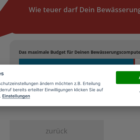
Wie teuer darf Dein Bewässerun
Das maximale Budget für Deinen Bewässerungscomputer 
es
34 €
schutzeinstellungen ändern möchten z.B. Erteilung
erruf bereits erteilter Einwilligungen klicken Sie auf
.
Einstellungen
zurück