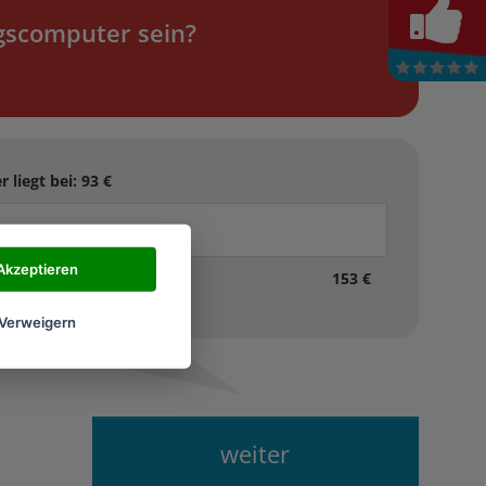
gscomputer sein?
liegt bei:
93
€
Akzeptieren
153 €
Verweigern
weiter