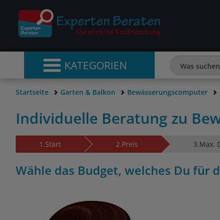
KATEGORIEN
Startseite
Garten & Balkon
Bewässerungscomputer
Individuelle Beratung zu B
1.
Start
2.
Preis
3.
Max. 
Wähle das Budget, welches Du für