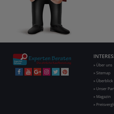
INTERE
» Über uns
» Sitemap
» Überblick
» Unser Pa
» Magazin
» Preisvergl