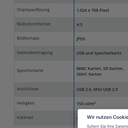
Displayauflösung
1.024 x 768 Pixel
Bildschirmformat
4:3
Bildformate
JPEG
Datenübertragung
USB und Speicherkarte
MMC Karten, SD Karten,
Speicherkarte
SDHC Karten
Anschlüsse
USB 2.0, Mini USB 2.0
Helligkeit
150 cd/m²
Wir nutzen Cooki
Kontrast
400:1
Sofern Sie Ihre Daten