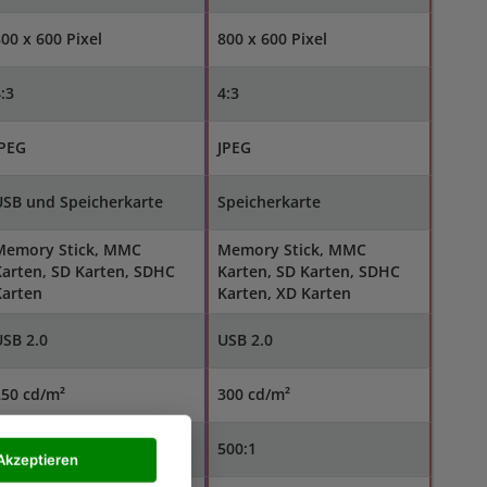
00 x 600 Pixel
800 x 600 Pixel
:3
4:3
JPEG
JPEG
USB und Speicherkarte
Speicherkarte
Memory Stick, MMC
Memory Stick, MMC
arten, SD Karten, SDHC
Karten, SD Karten, SDHC
Karten
Karten, XD Karten
SB 2.0
USB 2.0
250 cd/m²
300 cd/m²
00:1
500:1
Akzeptieren