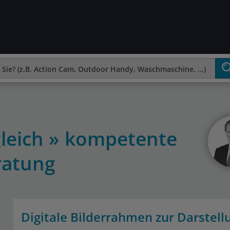
rgleich » kompetente
ratung
Digitale Bilderrahmen zur Darstell