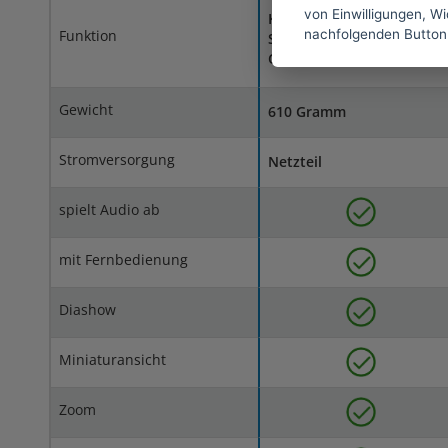
von Einwilligungen, Wid
Kalender, Uhr, Wecker,
nachfolgenden Button
Funktion
Sprache, Timer,
Ordnermodus
Gewicht
610 Gramm
Stromversorgung
Netzteil
spielt Audio ab
mit Fernbedienung
Diashow
Miniaturansicht
Zoom