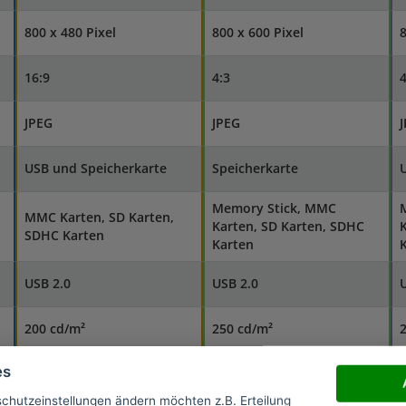
800 x 480 Pixel
800 x 600 Pixel
8
16:9
4:3
4
JPEG
JPEG
USB und Speicherkarte
Speicherkarte
Memory Stick, MMC
MMC Karten, SD Karten,
Karten, SD Karten, SDHC
K
SDHC Karten
Karten
USB 2.0
USB 2.0
U
200 cd/m²
250 cd/m²
es
300:1
400:1
4
schutzeinstellungen ändern möchten z.B. Erteilung