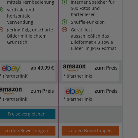
mittels Fernbedienung
interner Speicher für
500 Fotos und
vertikale und
Kartenleser
horizontale
Verwendung
Shuffle-Funktion
geringfügig unscharfe
Gerät liest
Bilder mit leichtem
ausschließlich das
Grünstich
Bildformat 4:3 sowie
Bilder im JPEG-Format
ab 49,99 €
zum Preis
* (Partnerlink)
* (Partnerlink)
zum Preis
zum Preis
* (Partnerlink)
* (Partnerlink)
Preise vergleichen
zu den Bewertungen
zu den Bewertungen