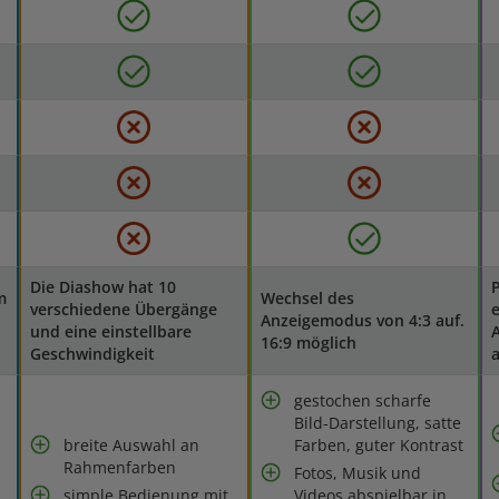
Die Diashow hat 10
P
m
Wechsel des
verschiedene Übergänge
e
Anzeigemodus von 4:3 auf.
und eine einstellbare
16:9 möglich
Geschwindigkeit
a
gestochen scharfe
Bild-Darstellung, satte
breite Auswahl an
Farben, guter Kontrast
Rahmenfarben
Fotos, Musik und
simple Bedienung mit
Videos abspielbar in