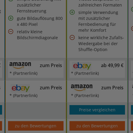
zusätzlicher
zahlreichen Formaten
g
Fernsteuerung
simple Verwendung
gute Bildauflösung 800
mit zusätzlicher
x 480 Pixel
Fernbedienung für
mehr Komfort
relativ kleine
Bildschirmdiagonale
keine wirkliche Zufalls-
Wiedergabe bei der
Shuffle-Option
€
zum Preis
ab 49,99 €
* (Partnerlink)
* (Partnerlink)
s
zum Preis
zum Preis
* (Partnerlink)
* (Partnerlink)
Preise vergleichen
zu den Bewertungen
zu den Bewertungen