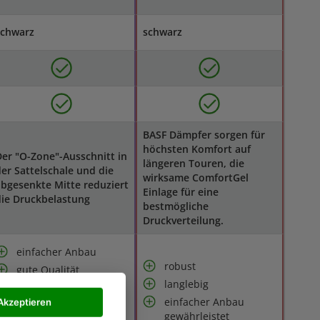
schwarz
schwarz
BASF Dämpfer sorgen für
höchsten Komfort auf
er "O-Zone"-Ausschnitt in
längeren Touren, die
er Sattelschale und die
wirksame ComfortGel
bgesenkte Mitte reduziert
Einlage für eine
ie Druckbelastung
bestmögliche
Druckverteilung.
einfacher Anbau
robust
gute Qualität
langlebig
lange Radtouren
möglich, ohne das es
einfacher Anbau
Akzeptieren
zwickt und zwackt
gewährleistet