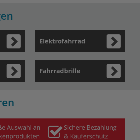
gen
Elektrofahrrad
Fahrradbrille
ren
ße Auswahl an
Sichere Bezahlung
kenprodukten
& Käuferschutz