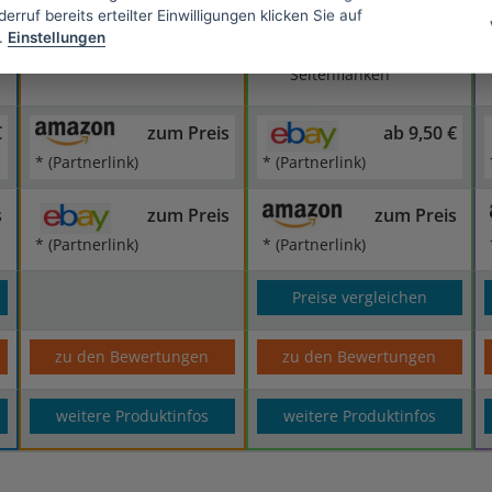
guter Halt
erruf bereits erteilter Einwilligungen klicken Sie auf
flexibel
nicht wasserdicht
.
Einstellungen
etwas zu kantige
Seitenflanken
€
zum Preis
ab 9,50 €
* (Partnerlink)
* (Partnerlink)
s
zum Preis
zum Preis
* (Partnerlink)
* (Partnerlink)
Preise vergleichen
zu den Bewertungen
zu den Bewertungen
weitere Produktinfos
weitere Produktinfos