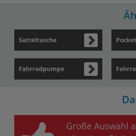
Äh
Satteltasche
Pocket
Fahrradpumpe
Fahrr
Da
Große Auswahl a