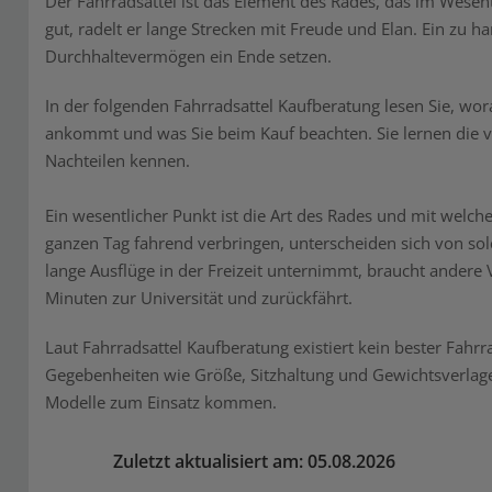
Der Fahrradsattel ist das Element des Rades, das im Wesent
gut, radelt er lange Strecken mit Freude und Elan. Ein zu h
Durchhaltevermögen ein Ende setzen.
In der folgenden Fahrradsattel Kaufberatung lesen Sie, wo
ankommt und was Sie beim Kauf beachten. Sie lernen die v
Nachteilen kennen.
Ein wesentlicher Punkt ist die Art des Rades und mit welchem
ganzen Tag fahrend verbringen, unterscheiden sich von so
lange Ausflüge in der Freizeit unternimmt, braucht andere 
Minuten zur Universität und zurückfährt.
Laut Fahrradsattel Kaufberatung existiert kein bester Fahrr
Gegebenheiten wie Größe, Sitzhaltung und Gewichtsverlage
Modelle zum Einsatz kommen.
Zuletzt aktualisiert am: 05.08.2026