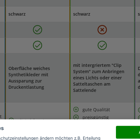
schwarz
schwarz
mit intergriertem "Clip
Oberfläche weiches
D
System" zum Anbringen
Synthetikleder mit
d
eines Lichts oder einer
Aussparung zur
a
Satteltaschen am
Druckentlastung
d
Sattelende
gute Qualität
t
preisgünstig
sitzt sich gut
optimale für das
es
lässt sich einfach
Gelände geeignet
anbauen
schutzeinstellungen ändern möchten z.B. Erteilung
bequem