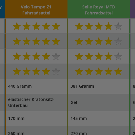
y
Velo Tempo Z1
Selle Royal MTB
Fahrradsattel
Fahrradsattel
440 Gramm
381 Gramm
elastischer Kratonsitz-
Gel
G
Unterbau
170 mm
145 mm
260 mm
270 mm