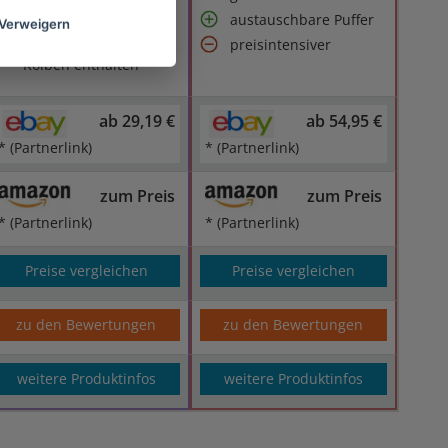
flexibel
austauschbare Puffer
Verweigern
im Lieferumfang kein
preisintensiver
Kolben enthalten
ab 29,19 €
ab 54,95 €
* (Partnerlink)
* (Partnerlink)
zum Preis
zum Preis
* (Partnerlink)
* (Partnerlink)
Preise vergleichen
Preise vergleichen
zu den Bewertungen
zu den Bewertungen
weitere Produktinfos
weitere Produktinfos