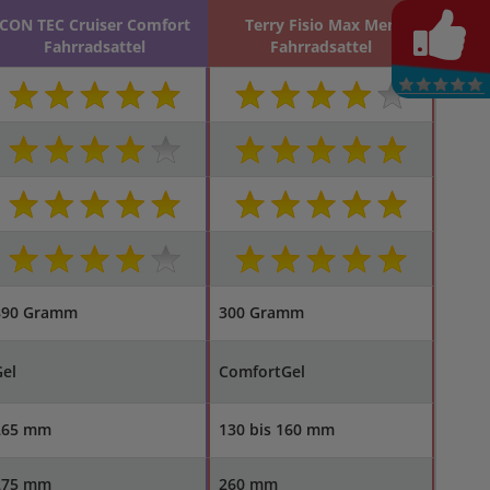
CON TEC Cruiser Comfort
Terry Fisio Max Men
Fahrradsattel
Fahrradsattel
890 Gramm
300 Gramm
el
ComfortGel
265 mm
130 bis 160 mm
275 mm
260 mm