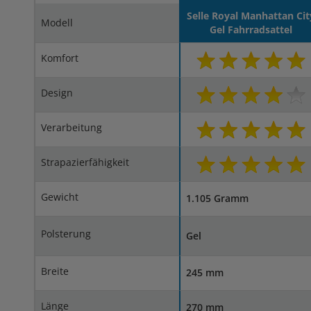
Selle Royal Manhattan Cit
Modell
Gel Fahrradsattel
Komfort
Design
Verarbeitung
Strapazierfähigkeit
Gewicht
1.105 Gramm
Polsterung
Gel
Breite
245 mm
Länge
270 mm