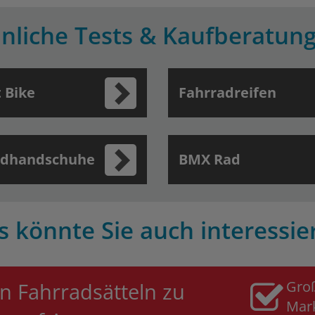
nliche Tests & Kaufberatun
 Bike
Fahrradreifen
adhandschuhe
BMX Rad
s könnte Sie auch interessie
Gro
n Fahrradsätteln zu
Mar