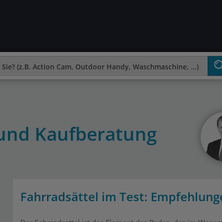
 und Kaufberatung
Fahrradsättel im Test: Empfehlung