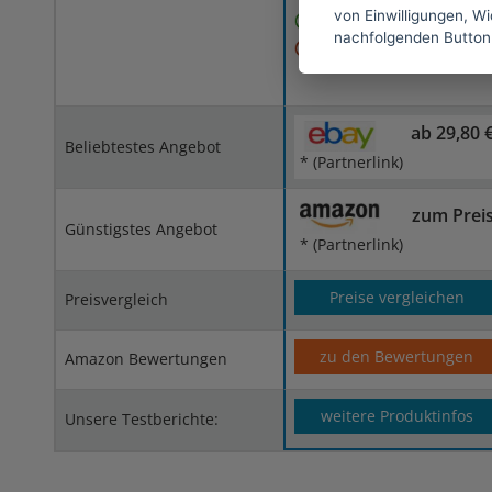
von Einwilligungen, Wid
Günstiger Sitz
nachfolgenden Button
Etwas rutschig
ab 29,80 
Beliebtestes Angebot
* (Partnerlink)
zum Prei
Günstigstes Angebot
* (Partnerlink)
Preise vergleichen
Preisvergleich
zu den Bewertungen
Amazon Bewertungen
weitere Produktinfos
Unsere Testberichte: