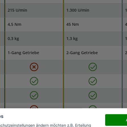
215 U/min
1.300 U/min
1
4,5 Nm
45 Nm
0,3 kg
1,3 kg
1
1-Gang Getriebe
2-Gang Getriebe
2
es
schutzeinstellungen ändern möchten z.B. Erteilung