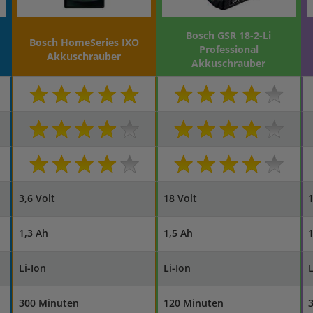
Bosch GSR 18-2-Li
Bosch HomeSeries IXO
Professional
Akkuschrauber
Akkuschrauber
3,6 Volt
18 Volt
1
1,3 Ah
1,5 Ah
1
Li-Ion
Li-Ion
L
300 Minuten
120 Minuten