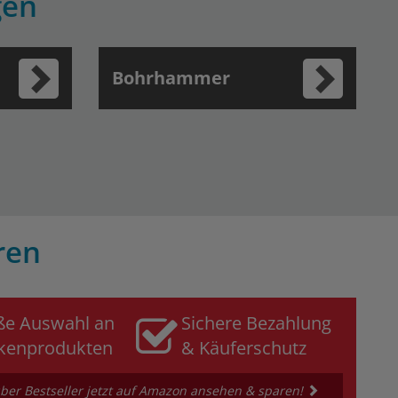
gen
Bohrhammer
ren
ße Auswahl an
Sichere Bezahlung
kenprodukten
& Käuferschutz
ber Bestseller jetzt auf Amazon ansehen & sparen!