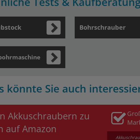
nliche Tests & Kaufberatun
ubstock
Bohrschrauber
bohrmaschine
s könnte Sie auch interessie
Gro
n Akkuschraubern zu
Mar
en auf Amazon
Akkuschrau