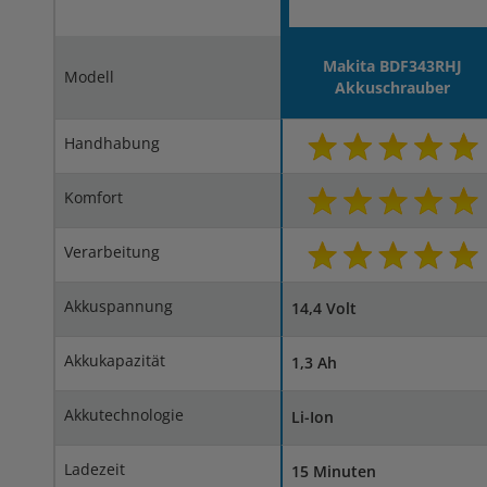
Makita BDF343RHJ
Modell
Akkuschrauber
Handhabung
Komfort
Verarbeitung
Akkuspannung
14,4 Volt
Akkukapazität
1,3 Ah
Akkutechnologie
Li-Ion
Ladezeit
15 Minuten