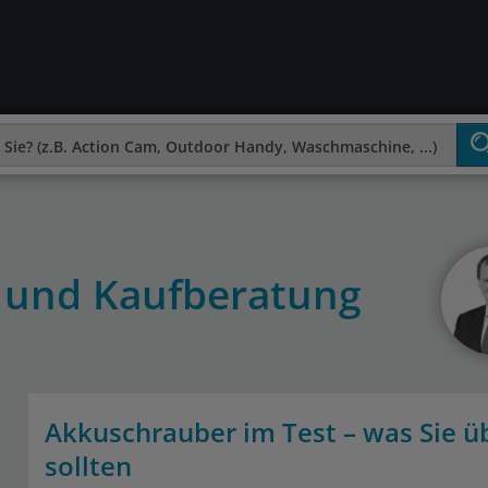
 und Kaufberatung
Akkuschrauber im Test – was Sie ü
sollten