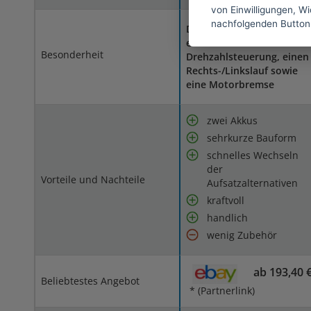
von Einwilligungen, Wid
nachfolgenden Button
Dieser Akkuschrauber hat
eine stufenlose
Besonderheit
Drehzahlsteuerung, einen
Rechts-/Linkslauf sowie
eine Motorbremse
zwei Akkus
sehrkurze Bauform
schnelles Wechseln
der
Vorteile und Nachteile
Aufsatzalternativen
kraftvoll
handlich
wenig Zubehör
ab 193,40 
Beliebtestes Angebot
* (Partnerlink)