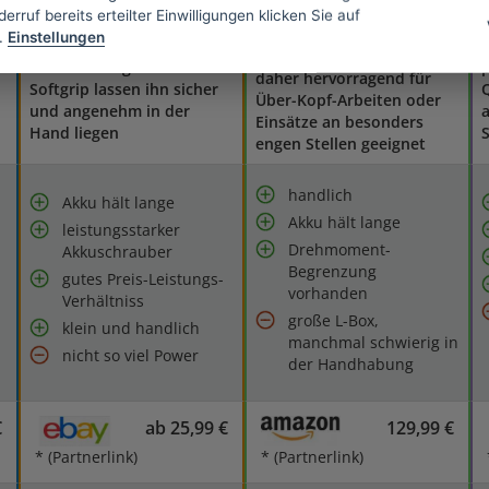
erruf bereits erteilter Einwilligungen klicken Sie auf
Nur 1,3 kg wiegt das
.
Einstellungen
Das ergonomische Design
kompakte Gerät und ist
und der integrierte
p
daher hervorragend für
Softgrip lassen ihn sicher
Über-Kopf-Arbeiten oder
und angenehm in der
Einsätze an besonders
Hand liegen
S
engen Stellen geeignet
handlich
Akku hält lange
Akku hält lange
leistungsstarker
Drehmoment-
Akkuschrauber
Begrenzung
gutes Preis-Leistungs-
vorhanden
Verhältniss
große L-Box,
klein und handlich
manchmal schwierig in
nicht so viel Power
der Handhabung
€
ab 25,99 €
129,99 €
* (Partnerlink)
* (Partnerlink)