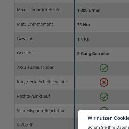
Max. Leerlaufdrehzahl
1.300 U/min
Max. Drehmoment
36 Nm
Gewicht
1,4 kg
Getriebe
2-Gang Getriebe
Akku austauschbar
integrierte Arbeitsleuchte
Rechts-/Linkslauf
Schnellspann-Bohrfutter
Wir nutzen Cooki
Softgriff
Sofern Sie Ihre Daten