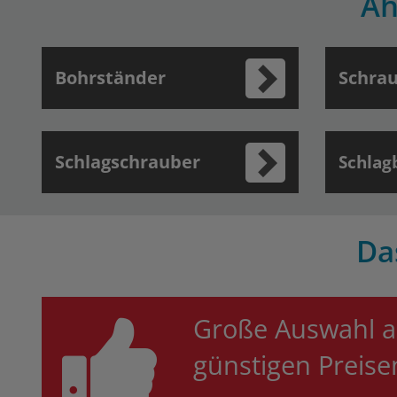
Äh
Bohrständer
Schra
Schlagschrauber
Schlag
Da
Große Auswahl a
günstigen Preis