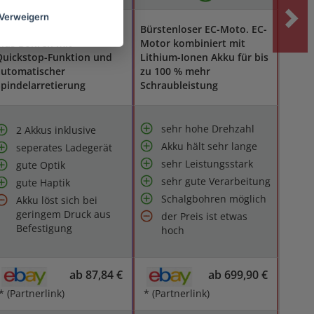
Verweigern
23 Drehmomentstufen
Bürstenloser EC-Moto. EC-
lus Bohren mit
Motor kombiniert mit
Quickstop-Funktion und
Lithium-Ionen Akku für bis
automatischer
zu 100 % mehr
pindelarretierung
Schraubleistung
sehr hohe Drehzahl
2 Akkus inklusive
Akku hält sehr lange
seperates Ladegerät
sehr Leistungsstark
gute Optik
sehr gute Verarbeitung
gute Haptik
Schalgbohren möglich
Akku löst sich bei
geringem Druck aus
der Preis ist etwas
Befestigung
hoch
ab 87,84 €
ab 699,90 €
* (Partnerlink)
* (Partnerlink)