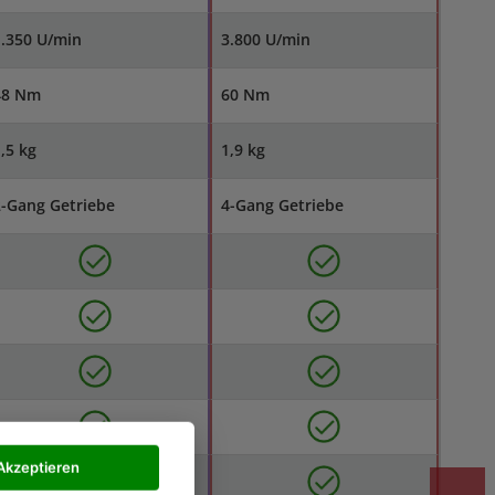
.350 U/min
3.800 U/min
48 Nm
60 Nm
,5 kg
1,9 kg
-Gang Getriebe
4-Gang Getriebe
Akzeptieren