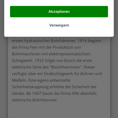
Tunnelbau und im Bergbau erwies sich das neue
Werkzeug als hervorragender Helfer. Vorreiter für
Akzeptieren
die Herstellung pneumatischer Bohrhämmer waren
die Flottmannwerke aus Herne.
Verweigern
Im Jahr 1973 entwickelte die Firma Atlas Copco die
ersten hydraulischen Bohrhämmer. 1914 begann
die Firma Fein mit der Produktion von
Bohrmaschinen mit elektropneumatischem
Schlagwerk. 1932 folgte von Bosch die erste
elektrische Serie des "Boschhammers". Dieser
verfügte über ein Drallschlagwerk für Bohren und
Meißeln. Eine eigens entwickelte
Sicherheitskupplung erhöhte die Sicherheit der
Geräte. Ab 1967 baute die Firma Hilti ebenfalls
elektrische Bohrhämmer.