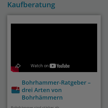
Kaufberatung
Bohrhammer-Ratgeber –
drei Arten von
Bohrhämmern
Bohrhämmer sind stärker als