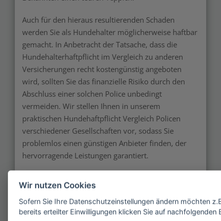
Auch für den hieraus resultierenden Schaden
werden Sie als Hundehalter möglicherweise haftbar
gemacht. In Anbetracht der Tatsache, dass die
Hundehalterhaftpflicht im Vergleich zu anderen
Versicherungen recht kostengünstig angeboten
wird, sollten Sie das finanzielle Risiko durch den
Abschluss einer solchen Police unbedingt
vermeiden. Wir stellen Ihnen in unserem
praktischen Hundehaftpflicht Vergleich Policen
verschiedener Gesellschaften vor, sodass Sie
problemlos einen günstigen Anbieter finden, der
hervorragende Leistungen garantiert.
Bedenken Sie zudem, dass es keine Rolle spielt, ob
Wir nutzen Cookies
Ihr Hund mit Absicht einen Schaden verursacht hat
Sofern Sie Ihre Datenschutzeinstellungen ändern möchten z.B.
oder nicht. Sie werden hierfür haftbar gemacht! Die
bereits erteilter Einwilligungen klicken Sie auf nachfolgenden
Versicherungsgesellschaft zahlt im Rahmen der