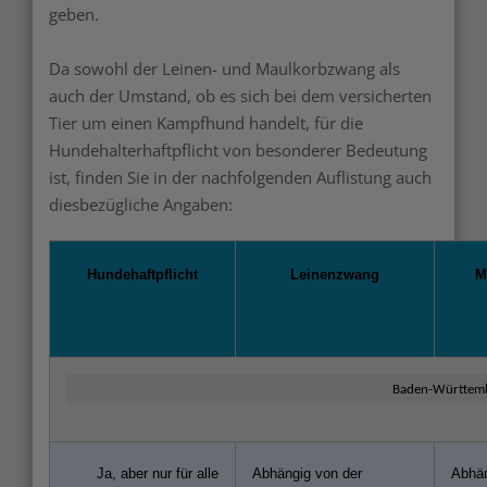
geben.
Da sowohl der Leinen- und Maulkorbzwang als
auch der Umstand, ob es sich bei dem versicherten
Tier um einen Kampfhund handelt, für die
Hundehalterhaftpflicht von besonderer Bedeutung
ist, finden Sie in der nachfolgenden Auflistung auch
diesbezügliche Angaben:
Hundehaftpflicht
Leinenzwang
M
Baden-Württem
Ja, aber nur für alle
Abhängig von der
Abhän