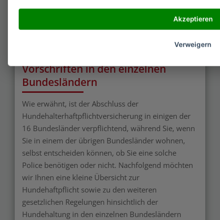
vereinbarten Deckungssumme die Ansprüche
Akzeptieren
Dritter und kümmert sich auch darum, eventuell
unberechtigte Forderungen abzuwehren.
Verweigern
Hundehaftpflicht und weitere
Vorschriften in den einzelnen
Bundesländern
Wie erwähnt, ist der Abschluss der
Hundehalterhaftpflichtversicherung in einigen der
16 Bundesländer verpflichtend, während Sie, wenn
Sie in einem der übrigen Bundesländer wohnen,
selbst entscheiden können, ob Sie eine solche
Police benötigen oder nicht. Nachfolgend möchten
wir Ihnen eine kleine Übersicht zur
Hundehaftpflicht sowie zu den weiteren
gesetzlichen Regelungen hinsichtlich der
Hundehaltung in den einzelnen Bundesländern