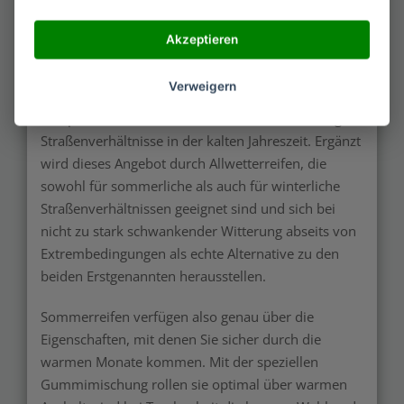
Hersteller wie Pirelli, Dunlop oder Goodyear haben
Akzeptieren
sich Gedanken gemacht und an der optimalen
Lösung der Reifenproblematik insgesamt getüftelt.
Verweigern
Das Ergebnis: Sommerreifen für hohe
Temperaturen und Winterreifen für die matschigen
Straßenverhältnisse in der kalten Jahreszeit. Ergänzt
wird dieses Angebot durch Allwetterreifen, die
sowohl für sommerliche als auch für winterliche
Straßenverhältnissen geeignet sind und sich bei
nicht zu stark schwankender Witterung abseits von
Extrembedingungen als echte Alternative zu den
beiden Erstgenannten herausstellen.
Sommerreifen verfügen also genau über die
Eigenschaften, mit denen Sie sicher durch die
warmen Monate kommen. Mit der speziellen
Gummimischung rollen sie optimal über warmen