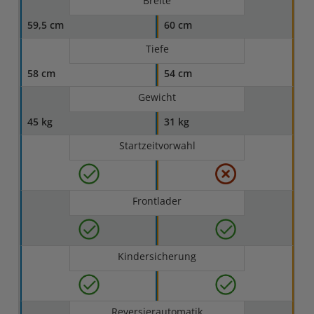
Breite
59,5 cm
60 cm
Tiefe
58 cm
54 cm
Gewicht
45 kg
31 kg
Startzeitvorwahl
Frontlader
Kindersicherung
Reversierautomatik