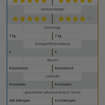
Geräuschpegel
Füllmenge
7 kg
7 kg
Energieeffizienzklasse
C
C
Bauart
freistehend
freistehend
Ladeluke
Frontlader
Frontlader
geschätzter Jahresverbrauch Strom
496 kWh/Jahr
514 kWh/Jahr