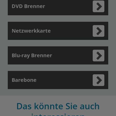
DVD Brenner
Netzwerkkarte
Blu-ray Brenner
Barebone
Das könnte Sie auch