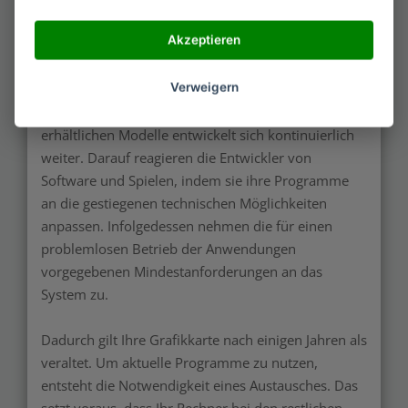
gründliche Überlegungen, bevor Sie sich für eine
Akzeptieren
Grafikkarte entscheiden.
Verweigern
Dazu gilt der Grafikkarten-Markt als vergleichsweise
dynamisch. Die Leistungsfähigkeit der dort
erhältlichen Modelle entwickelt sich kontinuierlich
weiter. Darauf reagieren die Entwickler von
Software und Spielen, indem sie ihre Programme
an die gestiegenen technischen Möglichkeiten
anpassen. Infolgedessen nehmen die für einen
problemlosen Betrieb der Anwendungen
vorgegebenen Mindestanforderungen an das
System zu.
Dadurch gilt Ihre Grafikkarte nach einigen Jahren als
veraltet. Um aktuelle Programme zu nutzen,
entsteht die Notwendigkeit eines Austausches. Das