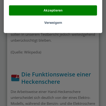
über ein Kabel mit dem Stromnetz verbunden oder
kommen als akku-betriebene Modelle in den
Akzeptieren
Handel, wobei diese den geringeren Teil der
verkauften Geräte ausmachen. Auch Benzin-Geräte
Verweigern
sind auf dem Markt erhältlich. Diese Ausführungen
sollen in unserem Testbericht jedoch weitestgehend
unberücksichtigt bleiben.
(Quelle: Wikipedia)
Die Funktionsweise einer
Heckenschere
Die Arbeitsweise einer Hand-Heckenschere
unterscheidet sich deutlich von der eines Elektro-
Modells, während die Benzin- und die Elektroschere