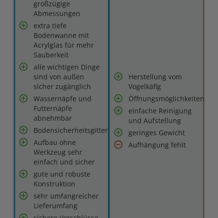
großzügige
Abmessungen
extra tiefe
Bodenwanne mit
Acrylglas für mehr
Sauberkeit
alle wichtigen Dinge
sind von außen
Herstellung vom
sicher zugänglich
Vogelkäfig
Wassernäpfe und
Öffnungsmöglichkeiten
Futternäpfe
einfache Reinigung
abnehmbar
und Aufstellung
Bodensicherheitsgitter
geringes Gewicht
Aufbau ohne
Aufhängung fehlt
Werkzeug sehr
einfach und sicher
gute und robuste
Konstruktion
sehr umfangreicher
Lieferumfang
sichere Verschlüsse