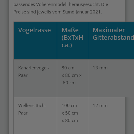
passendes Volierenmodell herausgesucht. Die
Preise sind jeweils vom Stand Januar 2021.
Vogelrasse
Maße
Maximaler
(BxTxH
Gitterabstan
ca.)
Kanarienvogel-
80 cm
13 mm
Paar
x 80 cm x
60 cm
Wellensittich-
100 cm
12 mm
Paar
x 50 cm
x 80 cm