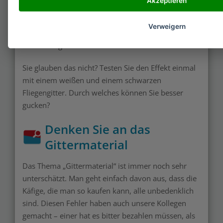
Akzeptieren
Augen. Das Licht reflektiert bei diesen Farben
besonders stark und blendet die
Tiere
– wenn die
Verweigern
Sonne darauf scheint, ist es unerträglich für die
kleinen Äuglein.
Sie glauben das nicht? Testen Sie den Effekt einmal
mit einem weißen und einem schwarzen
Fliegengitter. Durch welches können Sie besser
gucken?
Denken Sie an das
Gittermaterial
Das Thema „Gittermaterial“ ist immer noch sehr
unterschätzt. Man geht einfach davon aus, dass die
Käfige, die man so kaufen kann, alle unbedenklich
sind. Diesen Fehler haben auch unsere Kollegen
gemacht – einer hat es bitter bezahlen müssen, als