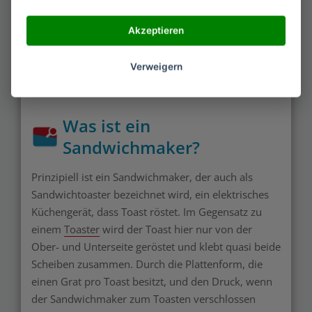
Akzeptieren
Verweigern
Was ist ein
Sandwichmaker?
Prinzipiell ist ein Sandwichmaker, der auch als
Sandwichtoaster bezeichnet wird, ein elektrisches
Küchengerät, dass Toast röstet. Im Gegensatz zu
einem
Toaster
wird der Toast hier nur von der
Ober- und Unterseite geröstet und klebt quasi beide
Scheiben zusammen. Durch die Plattenform, die
einen Grat pro Toast besitzt, und den Druck, wenn
der Sandwichmaker zum Toasten verschlossen