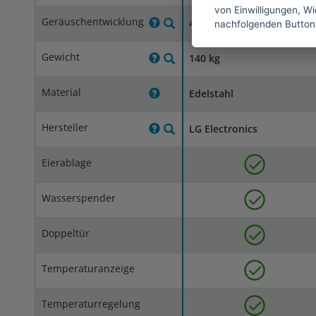
von Einwilligungen, Wid
Geräuschentwicklung
41 dB
nachfolgenden Button
Gewicht
140 kg
Material
Edelstahl
Hersteller
LG Electronics
Eierablage
Wasserspender
Doppeltür
Temperaturanzeige
Temperaturregelung