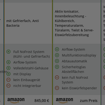
Aktiv Ionisator,
Innenbeleuchtung -
E
,
mit Gefrierfach, Anti
Kühlbereich,
m
Bacteria
Temperaturalarm,
Türalarm, Twist & Serve-
e
Eiswürfelzubereitung
S
Airflow-System
Full NoFrost System
Multifunktionsdisplay
(Kühl- und Gefrierfach)
Abtauautomatik
Airflow-System
Sicherheitsglas
Volledelstahl-Gehäuse
eiten
Abstellflächen
mit Display
kein Full NoFrost
kein Einbaugerät
System
nicht Integrierbar
kein Eiswürfelspender
s
845,00 €
zum Preis