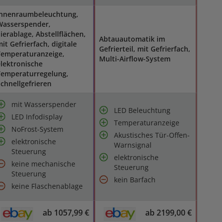
Innenraumbeleuchtung,
Wasserspender,
ierablage, Abstellflächen,
Abtauautomatik im
it Gefrierfach, digitale
Gefrierteil, mit Gefrierfach,
Temperaturanzeige,
Multi-Airflow-System
lektronische
Temperaturregelung,
chnellgefrieren
mit Wasserspender
LED Beleuchtung
LED Infodisplay
Temperaturanzeige
NoFrost-System
Akustisches Tür-Offen-
elektronische
Warnsignal
Steuerung
elektronische
keine mechanische
Steuerung
Steuerung
kein Barfach
keine Flaschenablage
ab 1057,99 €
ab 2199,00 €