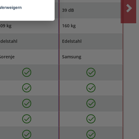
Verweigern
43 dB
39 dB
09 kg
160 kg
delstahl
Edelstahl
Gorenje
Samsung