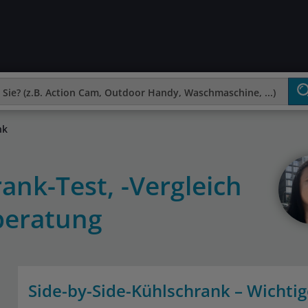
nk
ank-Test, -Vergleich
beratung
Side-by-Side-Kühlschrank – Wichti