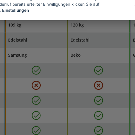
erruf bereits erteilter Einwilligungen klicken Sie auf
39 dB
43 dB
.
Einstellungen
109 kg
120 kg
1
Edelstahl
Edelstahl
E
Samsung
Beko