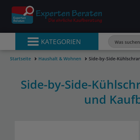
KATEGORIEN
Startseite
Haushalt & Wohnen
Side-by-Side-Kühlschra
Side-by-Side-Kühlschr
und Kauf