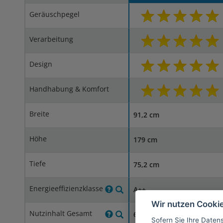
Geräuschpegel
Verarbeitung
Design
Handhabung & Komfort
Breite
91,2 cm
Höhe
179 cm
Tiefe
75,2 cm
Energieeffizienzklasse
A++
Wir nutzen Cooki
Nutzinhalt Gesamt
614 Liter
Sofern Sie Ihre Daten