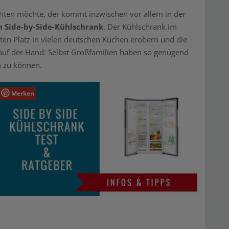
hten möchte, der kommt inzwischen vor allem in der
n Side-by-Side-Kühlschrank
. Der Kühlschrank im
sten Platz in vielen deutschen Küchen erobern und die
t auf der Hand: Selbst Großfamilien haben so genügend
n zu können.
Merken