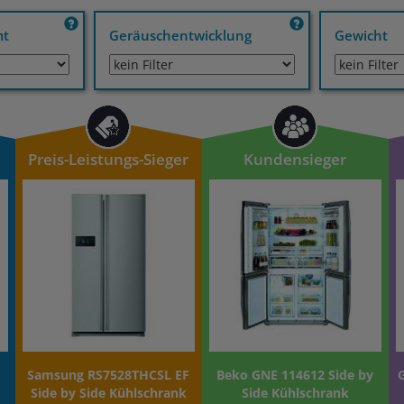
mt
Geräuschentwicklung
Gewicht
Preis-Leistungs-Sieger
Kundensieger
-
Samsung RS7528THCSL EF
Beko GNE 114612 Side by
Side by Side Kühlschrank
Side Kühlschrank