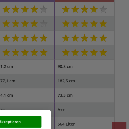
91,2 cm
90,8 cm
177,1 cm
182,5 cm
74,1 cm
73,3 cm
A++
A++
Akzeptieren
12 Liter
564 Liter