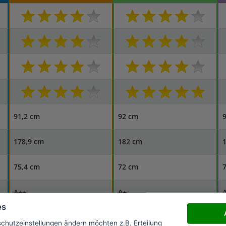
91,2 cm
92 cm
178,9 cm
182 cm
75,4 cm
72 cm
A++
A+
es
570 Liter
565 Liter
5
schutzeinstellungen ändern möchten z.B. Erteilung