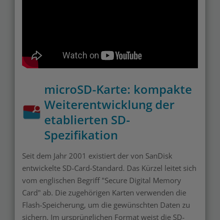
microSD-Karte: kompakte
Weiterentwicklung der
etablierten SD-
Spezifikation
Seit dem Jahr 2001 existiert der von SanDisk
entwickelte SD-Card-Standard. Das Kürzel leitet sich
vom englischen Begriff "Secure Digital Memory
Card" ab. Die zugehörigen Karten verwenden die
Flash-Speicherung, um die gewünschten Daten zu
sichern. Im ursprünglichen Format weist die SD-