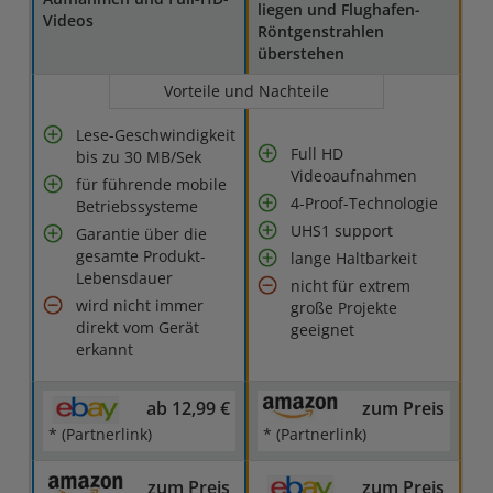
liegen und Flughafen-
Videos
Röntgenstrahlen
überstehen
Vorteile und Nachteile
Lese-Geschwindigkeit
Full HD
bis zu 30 MB/Sek
Videoaufnahmen
für führende mobile
4-Proof-Technologie
Betriebssysteme
UHS1 support
Garantie über die
gesamte Produkt-
lange Haltbarkeit
Lebensdauer
nicht für extrem
wird nicht immer
große Projekte
direkt vom Gerät
geeignet
erkannt
ab 12,99 €
zum Preis
* (Partnerlink)
* (Partnerlink)
zum Preis
zum Preis