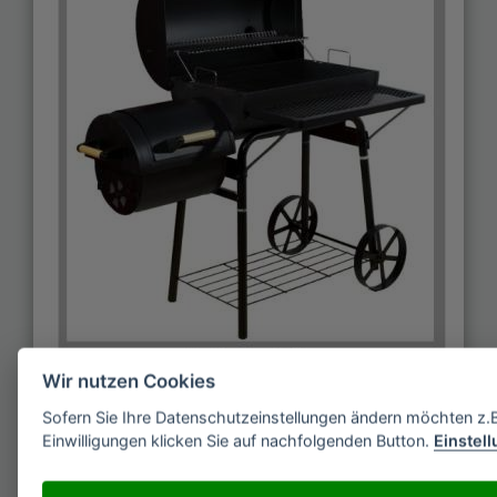
Wir nutzen Cookies
Smoker-Grills eignen sich nicht nur für das Smoken,
sondern können auch zum herkömmlichen und
Sofern Sie Ihre Datenschutzeinstellungen ändern möchten z.B. 
Einwilligungen klicken Sie auf nachfolgenden Button.
Einstel
indirekten Grillen verwendet werden. Es handelt
sich in der Regel um große Grillwagen, die recht viel