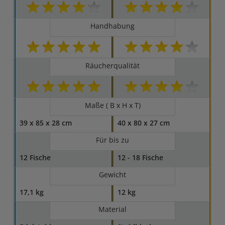
Handhabung
Räucherqualität
Maße ( B x H x T)
39 x 85 x 28 cm
40 x 80 x 27 cm
Für bis zu
12 Fische
12 - 18 Fische
Gewicht
17,1 kg
12 kg
Material