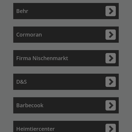
Behr
Cormoran
Firma Nischenmarkt
D&S
Barbecook
Heimtiercenter