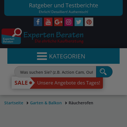
Ratgeber und Testberichte
Ehrlich! Detailliert! Authentisch!
KATEGORIEN
SALE
Unsere Angebote des Tages!
Startseite
Garten & Balkon
Räucherofen