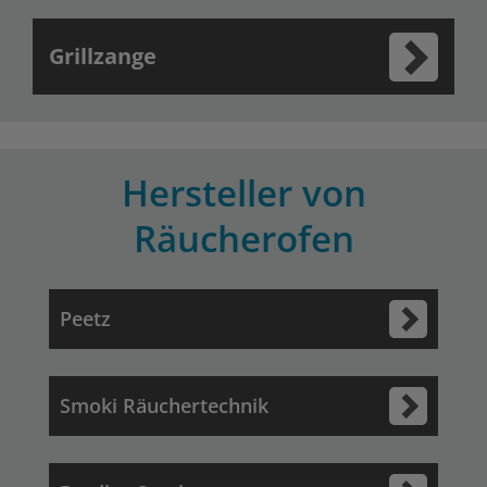
Grillzange
Hersteller von
Räucherofen
Peetz
Smoki Räuchertechnik