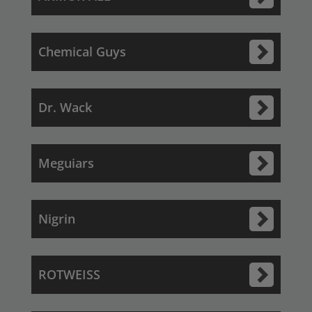
Chemical Guys
Dr. Wack
Meguiars
Nigrin
ROTWEISS