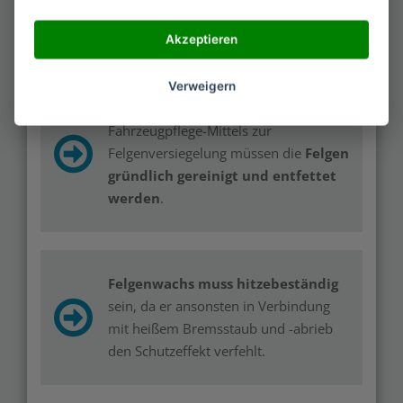
langfristig scharfe Mittel wie
Felgenreiniger
.
Akzeptieren
Verweigern
Vor dem Auftragen eines
Fahrzeugpflege-Mittels zur
Felgenversiegelung müssen die
Felgen
gründlich gereinigt und entfettet
werden
.
Felgenwachs muss hitzebeständig
sein, da er ansonsten in Verbindung
mit heißem Bremsstaub und -abrieb
den Schutzeffekt verfehlt.