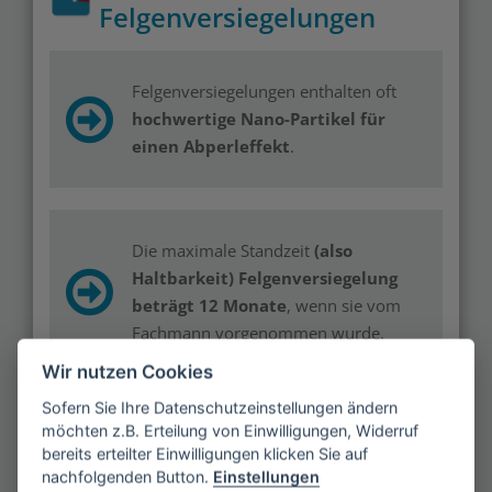
Felgenversiegelungen
Felgenversiegelungen enthalten oft
hochwertige Nano-Partikel für
einen Abperleffekt
.
Die maximale Standzeit
(also
Haltbarkeit) Felgenversiegelung
beträgt 12 Monate
, wenn sie vom
Fachmann vorgenommen wurde.
Wir nutzen Cookies
Sofern Sie Ihre Datenschutzeinstellungen ändern
möchten z.B. Erteilung von Einwilligungen, Widerruf
Mit einer hochwertigen
bereits erteilter Einwilligungen klicken Sie auf
Felgenversiegelung
sparen Sie sich
nachfolgenden Button.
Einstellungen