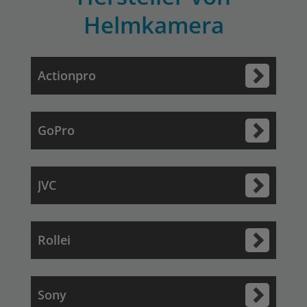
Helmkamera
Actionpro
GoPro
JVC
Rollei
Sony