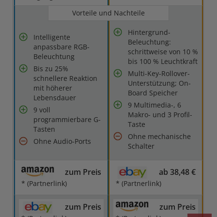
Vorteile und Nachteile
Hintergrund-
Intelligente
Beleuchtung:
anpassbare RGB-
schrittweise von 10 %
Beleuchtung
bis 100 % Leuchtkraft
Bis zu 25%
Multi-Key-Rollover-
schnellere Reaktion
Unterstützung; On-
mit höherer
Board Speicher
Lebensdauer
9 Multimedia-, 6
9 voll
Makro- und 3 Profil-
programmierbare G-
Taste
Tasten
Ohne mechanische
Ohne Audio-Ports
Schalter
zum Preis
ab 38,48 €
* (Partnerlink)
* (Partnerlink)
zum Preis
zum Preis