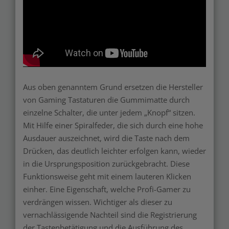
Aus oben genanntem Grund ersetzen die Hersteller
von Gaming Tastaturen die Gummimatte durch
einzelne Schalter, die unter jedem „Knopf“ sitzen.
Mit Hilfe einer Spiralfeder, die sich durch eine hohe
Ausdauer auszeichnet, wird die Taste nach dem
Drücken, das deutlich leichter erfolgen kann, wieder
in die Ursprungsposition zurückgebracht. Diese
Funktionsweise geht mit einem lauteren Klicken
einher. Eine Eigenschaft, welche Profi-Gamer zu
verdrängen wissen. Wichtiger als dieser zu
vernachlässigende Nachteil sind die Registrierung
der Tastenbetätigung und die Ausführung des