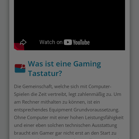
Was ist eine Gaming
Tastatur?
Die Gemeinschaft, welche sich mit Computer-
Spielen die Zeit vertreibt, legt zahlenmäßig zu. Um
am Rechner mithalten zu können, ist ein
entsprechendes Equipment Grundvoraussetzung.
Ohne Computer mit einer hohen Leistungsfähigkeit
und einer eben solchen technischen Ausstattung
braucht ein Gamer gar nicht erst an den Start zu