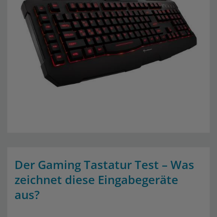
Der Gaming Tastatur Test – Was
zeichnet diese Eingabegeräte
aus?