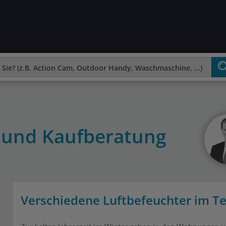
t und Kaufberatung
Verschiedene Luftbefeuchter im Te