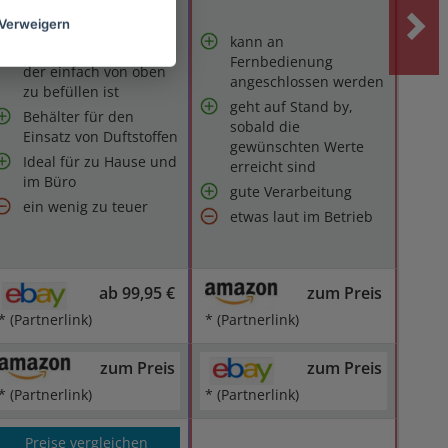
Verweigern
kann an
Erster Luftbefeuchter,
Fernbedienung
der einfach von oben
angeschlossen werden
zu befüllen ist
geht auf Stand by,
Behälter für den
sobald die
Einsatz von Duftstoffen
gewünschten Werte
Ideal für zu Hause und
erreicht sind
im Büro
gute Verarbeitung
ein wenig zu teuer
etwas laut im Betrieb
ab 99,95 €
zum Preis
* (Partnerlink)
* (Partnerlink)
zum Preis
zum Preis
* (Partnerlink)
* (Partnerlink)
Preise vergleichen