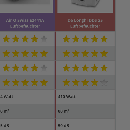
Air O Swiss E2441A
De Longhi DDS 25
Luftbefeuchter
Luftbefeuchter
24 Watt
410 Watt
40 m²
80 m³
25 dB
50 dB