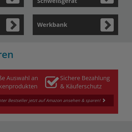
Schweißgerät
Werkbank
ren
ße Auswahl an
Sichere Bezahlung
kenprodukten
& Käuferschutz
ter Bestseller jetzt auf Amazon ansehen & sparen!