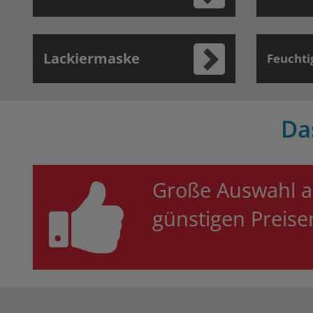
Lackiermaske
Feuchti
Da
Große Auswahl a
günstigen Preis