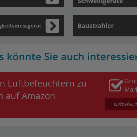
Schweißgeräte
Baustrahler
gkeitsmessgerät
s könnte Sie auch interessie
Gro
n Luftbefeuchtern zu
Mar
en auf Amazon
Luftbefeuch