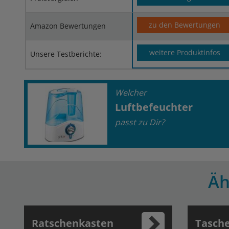
zu den Bewertungen
Amazon Bewertungen
weitere Produktinfos
Unsere Testberichte:
Welcher
Luftbefeuchter
passt zu Dir?
Äh
Ratschenkasten
Tasch