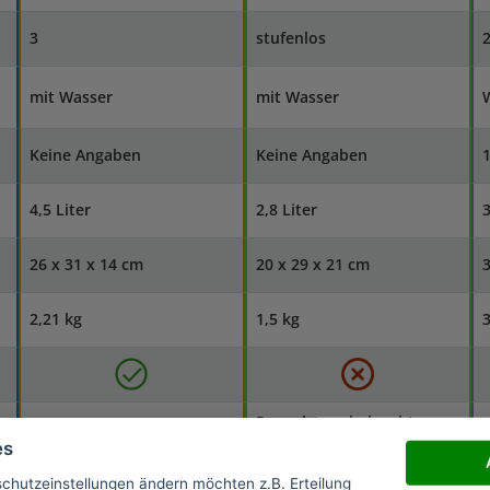
3
stufenlos
mit Wasser
mit Wasser
W
Keine Angaben
Keine Angaben
4,5 Liter
2,8 Liter
3
26 x 31 x 14 cm
20 x 29 x 21 cm
3
2,21 kg
1,5 kg
3
Regenbogenbeleuchtung
Dynamisches LED Display
L
oder dauerhaft eine Farbe
es
Touch Sensor Steuerung
S
wählbar
schutzeinstellungen ändern möchten z.B. Erteilung