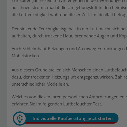
Zur kalten Jahreszeit im Winter gehen in den Wohnungen 
aus ihnen strömt, macht die Umgebungsluft in den heimisch
die Luftfeuchtigkeit während dieser Zeit. Im Idealfall betr
Der sinkende Feuchtigkeitsgehalt in der Luft macht sich b
aufhalten, durch trockene Haut, brennende Augen und Ko
Auch Schleimhaut-Reizungen und Atemweg-Erkrankungen fö
Möbelstücken.
Aus diesem Grund stellen sich Menschen einen Luftbefeuch
dazu, der trockenen Heizungsluft entgegenzuwirken. Zahlreic
unterschiedlicher Modelle an.
Welches von diesen Ihren persönlichen Anforderungen entsp
erfahren Sie im folgenden Luftbefeuchter Test.
Individuelle Kaufberatung jetzt starten