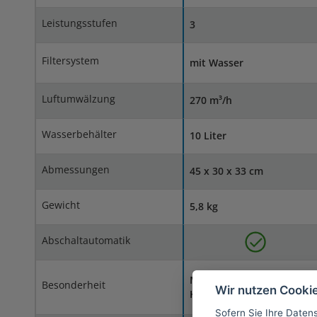
Leistungsstufen
3
Filtersystem
mit Wasser
Luftumwälzung
270 m³/h
Wasserbehälter
10 Liter
Abmessungen
45 x 30 x 33 cm
Gewicht
5,8 kg
Abschaltautomatik
Mit
Besonderheit
Wir nutzen Cooki
Kaltverdunstungsprinzip
Sofern Sie Ihre Daten