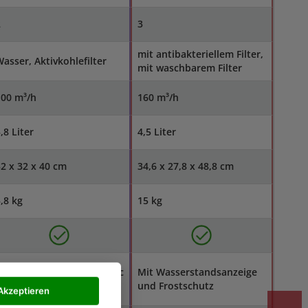
2
3
mit antibakteriellem Filter,
asser, Aktivkohlefilter
mit waschbarem Filter
100 m³/h
160 m³/h
,8 Liter
4,5 Liter
2 x 32 x 40 cm
34,6 x 27,8 x 48,8 cm
,8 kg
15 kg
uftbefeuchter, Filter, Ionic
Mit Wasserstandsanzeige
ilverstick
und Frostschutz
Akzeptieren