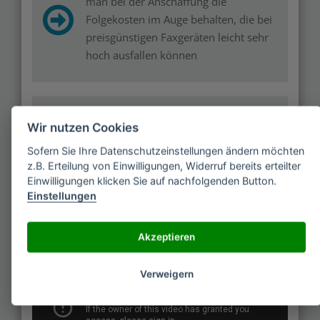
man bei der Anschaffung die
Folgekosten im Auge behalten, die bei
preisgünstigen Faxgeräten leicht sehr
hoch ausfallen können
Während im Privathaushalt Multitalent-
Wir nutzen Cookies
Faxgeräte viel Platz sparen und
Sofern Sie Ihre Datenschutzeinstellungen ändern möchten
ausreichen, bietet sich für größere
z.B. Erteilung von Einwilligungen, Widerruf bereits erteilter
Büros ein extra Faxgerät und Drucker
Einwilligungen klicken Sie auf nachfolgenden Button.
an
Einstellungen
Akzeptieren
Verweigern