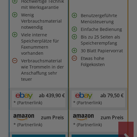
Hochwertige Technik
mit Werksgarantie
Wenig
Benutzergeführte
Verbrauchsmaterial
Menüsteuerung
notwendig
Einfache Bedienung
Viele interne
Bis zu 25 Seiten als
Speicherplätze für
Speicherempfang
Faxnummern
30 Blatt Papiervorrat
vorhanden
Etwas hohe
Verbrauchsmaterial
Folgekosten
wie Trommeln in der
Anschaffung sehr
teuer
ab 439,90 €
ab 79,50 €
* (Partnerlink)
* (Partnerlink)
zum Preis
zum Preis
* (Partnerlink)
* (Partnerlink)