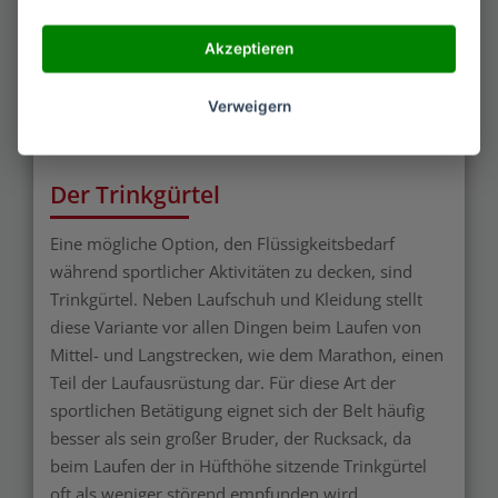
Welche Trink-Behältnisse
gibt es?
Akzeptieren
Der Markt ist nicht auf Trinkrucksäcke begrenzt. Es
Verweigern
gibt eine weitere Alternative, die wir der
Vollständigkeit halber an dieser Stelle nennen.
Der Trinkgürtel
Eine mögliche Option, den Flüssigkeitsbedarf
während sportlicher Aktivitäten zu decken, sind
Trinkgürtel. Neben Laufschuh und Kleidung stellt
diese Variante vor allen Dingen beim Laufen von
Mittel- und Langstrecken, wie dem Marathon, einen
Teil der Laufausrüstung dar. Für diese Art der
sportlichen Betätigung eignet sich der Belt häufig
besser als sein großer Bruder, der Rucksack, da
beim Laufen der in Hüfthöhe sitzende Trinkgürtel
oft als weniger störend empfunden wird.