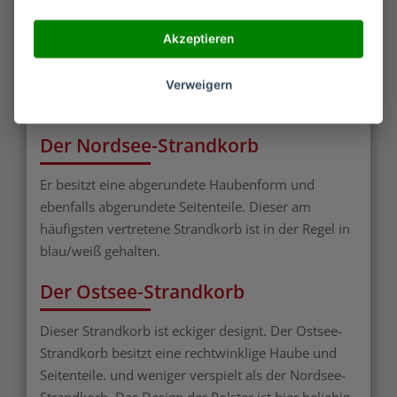
Strandkörbe in zwei klassischen Designs: Nordsee
und Ostsee. Es gibt auch das sogenannte DDR-
Akzeptieren
Design, das wie der Name verrät aus der
ehemaligen Deutschen Demokratischen Republik
Verweigern
stammt.
Der Nordsee-Strandkorb
Er besitzt eine abgerundete Haubenform und
ebenfalls abgerundete Seitenteile. Dieser am
häufigsten vertretene Strandkorb ist in der Regel in
blau/weiß gehalten.
Der Ostsee-Strandkorb
Dieser Strandkorb ist eckiger designt. Der Ostsee-
Strandkorb besitzt eine rechtwinklige Haube und
Seitenteile. und weniger verspielt als der Nordsee-