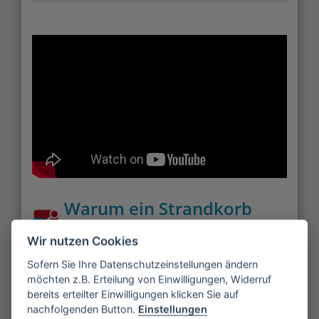
Warum ein Strandkorb
und welche gibt es?
Wir nutzen Cookies
Ob am Strand oder im Garten – kein anderes
Sofern Sie Ihre Datenschutzeinstellungen ändern
Outdoor-Möbelstück bietet so viel Schutz gegen
möchten z.B. Erteilung von Einwilligungen, Widerruf
bereits erteilter Einwilligungen klicken Sie auf
Witterung und neugierige Blicke. Der Strandkorb ist
nachfolgenden Button.
Einstellungen
Sessel, Mini-Behausung und Liege in einem. Es gibt