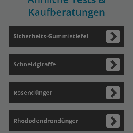
Kaufberatungen
Sicherheits-Gummistiefel
Schneidgiraffe
Rosendünger
Rhododendrondünger