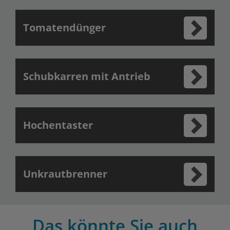
Tomatendünger
Schubkarren mit Antrieb
Hochentaster
Unkrautbrenner
Das könnte Sie auch