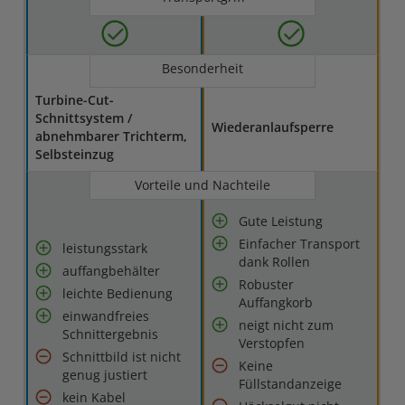
Besonderheit
Turbine-Cut-
Schnittsystem /
Wiederanlaufsperre
abnehmbarer Trichterm,
Selbsteinzug
Vorteile und Nachteile
Gute Leistung
Einfacher Transport
leistungsstark
dank Rollen
auffangbehälter
Robuster
leichte Bedienung
Auffangkorb
einwandfreies
neigt nicht zum
Schnittergebnis
Verstopfen
Schnittbild ist nicht
Keine
genug justiert
Füllstandanzeige
kein Kabel