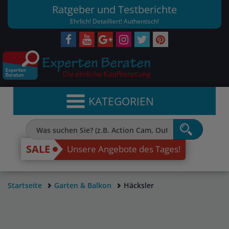
Ratgeber und Testberichte
Ehrlich! Detailliert! Authentisch!
KATEGORIEN
SALE
Unsere Angebote des Tages!
Startseite
Garten & Balkon
Häcksler