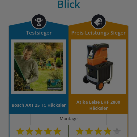
Blick
Testsieger
Preis-Leistungs-Sieger
Atika Leise LHF 2800
Bosch AXT 25 TC Häcksler
Häcksler
Montage