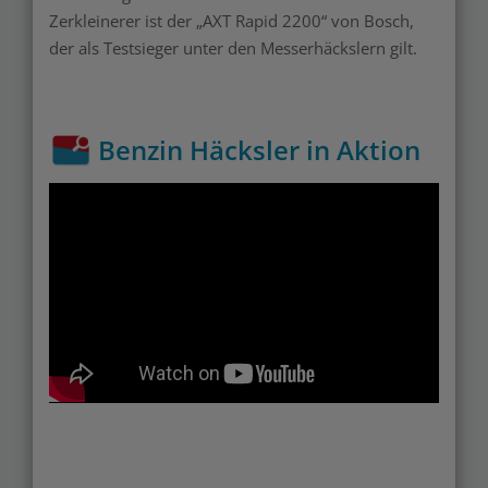
Zerkleinerer ist der „AXT Rapid 2200“ von Bosch,
der als Testsieger unter den Messerhäckslern gilt.
Benzin Häcksler in Aktion