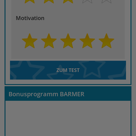
Motivation
ZUM TEST
Bonusprogramm BARMER