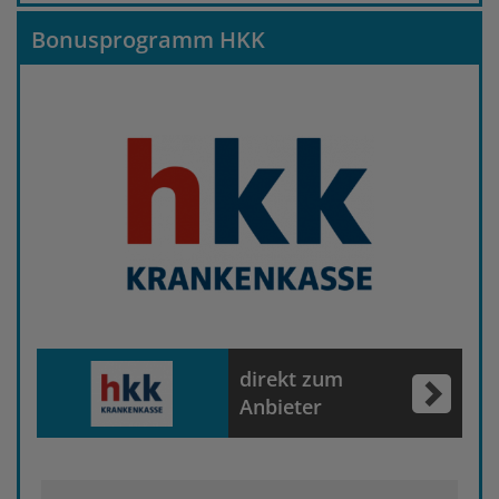
Bonusprogramm HKK
direkt zum
Anbieter