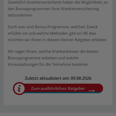
Gesetzlich Krankenversicherte haben die Möglichkeit, an
den Bonusprogrammen ihrer Krankenversicherung
teilzunehmen.
Doch was sind Bonus-Programme, welchen Zweck
erfüllen sie und welche Methoden gibt es? All dies
möchten wir Ihnen in diesem kleinen Ratgeber erklären.
Wir sagen Ihnen, welche Krankenkassen die besten
Bonusprogramme anbieten und welche
Voraussetzungen für die Teilnahme bestehen.
Zuletzt aktualisiert am: 09.08.2026
Zum ausführlichen Ratgeber