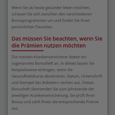
Wenn Sie ab heute gesünder leben möchten,
schauen Sie sich zwischen den verschiedenen
Bonusprogrammen um und finden Sie Ihren
persönlichen Favoriten.
Das müssen Sie beachten, wenn Sie
die Prämien nutzen möchten
Die meisten Krankenversicherer bieten ein
sogenanntes Bonusheft an. In dieses lassen Sie
beispielsweise eintragen, wenn Sie
Gesundheitskurse absolvieren. Datum, Unterschrift
und Stempel des Anbieters reichen aus. Dieses
Bonusheft übersenden Sie zum Jahresende der
jeweiligen Krankenversicherung. Sie prüft Ihren
Bonus und zahlt Ihnen die entsprechende Prämie
aus.