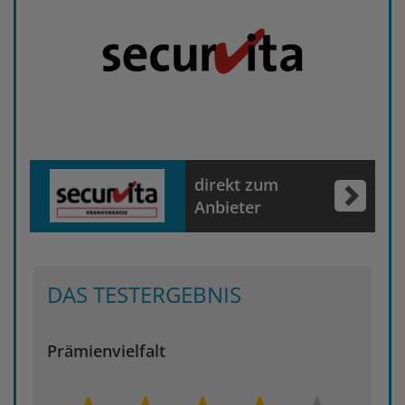
direkt zum
Anbieter
DAS TESTERGEBNIS
Prämienvielfalt