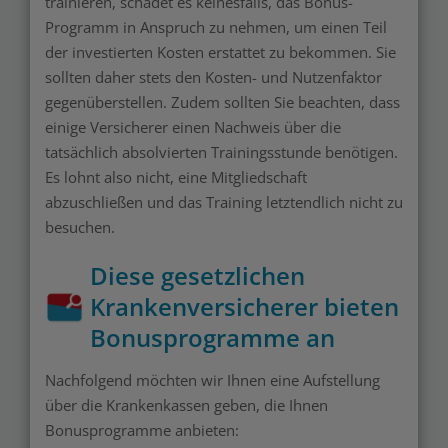
trainieren, schadet es keinesfalls, das Bonus-
Programm in Anspruch zu nehmen, um einen Teil
der investierten Kosten erstattet zu bekommen. Sie
sollten daher stets den Kosten- und Nutzenfaktor
gegenüberstellen. Zudem sollten Sie beachten, dass
einige Versicherer einen Nachweis über die
tatsächlich absolvierten Trainingsstunde benötigen.
Es lohnt also nicht, eine Mitgliedschaft
abzuschließen und das Training letztendlich nicht zu
besuchen.
Diese gesetzlichen
Krankenversicherer bieten
Bonusprogramme an
Nachfolgend möchten wir Ihnen eine Aufstellung
über die Krankenkassen geben, die Ihnen
Bonusprogramme anbieten: