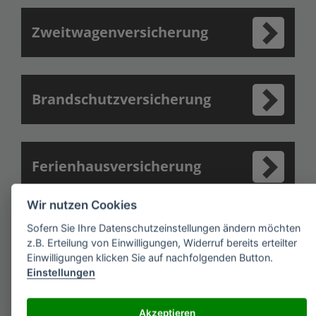
Zweitwagenversicherung
Brandschutzversicherung
Ferienhausversicherung
Wir nutzen Cookies
Sofern Sie Ihre Datenschutzeinstellungen ändern möchten
Rollerversicherung
z.B. Erteilung von Einwilligungen, Widerruf bereits erteilter
Einwilligungen klicken Sie auf nachfolgenden Button.
Einstellungen
Pferdehaftpflichtversicherung
Akzeptieren