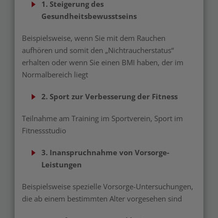
1. Steigerung des
Gesundheitsbewusstseins
Beispielsweise, wenn Sie mit dem Rauchen
aufhören und somit den „Nichtraucherstatus“
erhalten oder wenn Sie einen BMI haben, der im
Normalbereich liegt
2. Sport zur Verbesserung der Fitness
Teilnahme am Training im Sportverein, Sport im
Fitnessstudio
3. Inanspruchnahme von Vorsorge-
Leistungen
Beispielsweise spezielle Vorsorge-Untersuchungen,
die ab einem bestimmten Alter vorgesehen sind