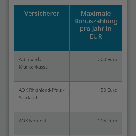
Versicherer
Maximale
Bonuszahlung
pro Jahr in
EUR
Actimonda
200 Euro
Krankenkasse
AOK Rheinland-Pfalz /
50 Euro
Saarland
AOK Nordost
315 Euro