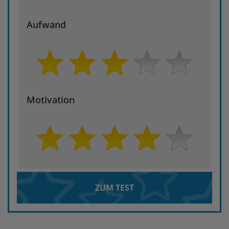
Aufwand
Motivation
ZUM TEST