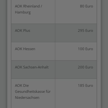
AOK Rheinland /
80 Euro
Hamburg
AOK Plus
295 Euro
AOK Hessen
100 Euro
AOK Sachsen-Anhalt
200 Euro
AOK Die
185 Euro
Gesundheitskasse für
Niedersachsen