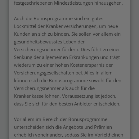
festgeschriebenen Mindestleistungen hinausgehen.
Auch die Bonusprogramme sind ein gutes
Lockmittel der Krankenversicherungen, um neue
Kunden an sich zu binden. Sie sollen vor allem ein
gesundheitsbewusstes Leben der
Versicherungsnehmer fördern. Dies führt zu einer
Senkung der allgemeinen Erkrankungen und trägt
wiederum zu einer hohen Kostenersparnis der
Versicherungsgesellschaften bei. Alles in allem
können sich die Bonusprogramme sowohl für den
Versicherungsnehmer als auch für die
Krankenkasse lohnen. Voraussetzung ist jedoch,
dass Sie sich für den besten Anbieter entscheiden.
Vor allem im Bereich der Bonusprogramme
unterscheiden sich die Angebote und Prämien
erheblich voneinander, sodass Sie im Vorfeld einen