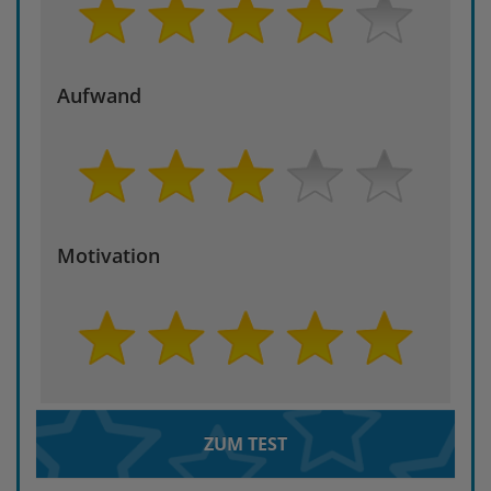
Aufwand
Motivation
ZUM TEST