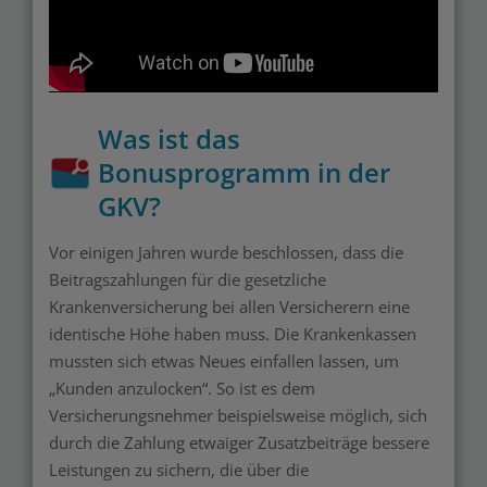
Was ist das
Bonusprogramm in der
GKV?
Vor einigen Jahren wurde beschlossen, dass die
Beitragszahlungen für die gesetzliche
Krankenversicherung bei allen Versicherern eine
identische Höhe haben muss. Die Krankenkassen
mussten sich etwas Neues einfallen lassen, um
„Kunden anzulocken“. So ist es dem
Versicherungsnehmer beispielsweise möglich, sich
durch die Zahlung etwaiger Zusatzbeiträge bessere
Leistungen zu sichern, die über die