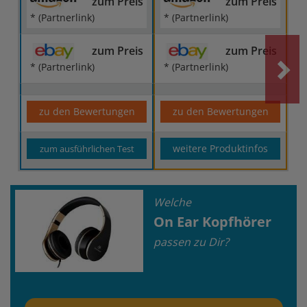
zum Preis
zum Preis
* (Partnerlink)
* (Partnerlink)
zum Preis
zum Preis
* (Partnerlink)
* (Partnerlink)
zu den Bewertungen
zu den Bewertungen
weitere Produktinfos
zum ausführlichen Test
Welche
On Ear Kopfhörer
passen zu Dir?