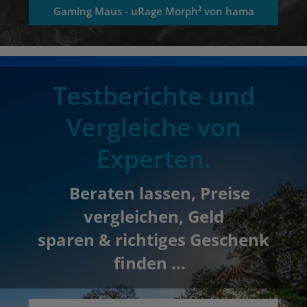
Gaming Maus - uRage Morph² von hama
Testberichte und
Vergleiche von
Experten.
Beraten lassen, Preise
vergleichen, Geld
sparen & richtiges Geschenk
finden ...
Previous
N