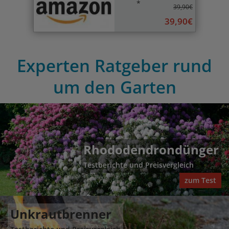
*
39,90€
39,90€
Experten Ratgeber rund
um den Garten
Rhododendrondünger
Testberichte und Preisvergleich
zum Test
Unkrautbrenner