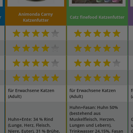
Animonda Carny
r
Catz finefood Katzenfutter
Katzenfutter
für Erwachsene Katzen
für Erwachsene Katzen
(Adult)
(Adult)
(
Huhn+Fasan: Huhn 50%
(bestehend aus
Huhn+Ente: 34 % Rind
Muskelfleisch, Herzen,
G
(Lunge, Herz, Fleisch,
Lungen und Lebern),
Niere, Euter), 31 % Brühe,
Trinkwasser 24,15%, Fasan
G