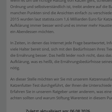
Wenn es um die richtige Haltung von Katzen geht, scheiden
Ordnung und selbstverständlich ist, treibt andere auf die
manchen Punkten sind die Ansichten einfach zu verschieden
2015 wurden laut statista.com 1,6 Milliarden Euro für Katze
Aufklärung immer besser wird und es immer mehr Haustier
ein Abendessen möchten.
In Zeiten, in denen das Internet jede Frage beantwortet, 
viele Halter bereit sind, sich mit den Bedürfnissen ihres Ti
die Ernährung besser. Das heißt leider noch nicht, dass das
Aufklärung, was es heißt, die Ernährungsbedürfnisse seines 
nötig.
An dieser Stelle möchten wir Sie mit unserem Katzennassfu
Katzenfutter-Test durchgeführt, der Ihnen die Unterschied
Erfahren Sie in unserem Ratgeber unter anderem, was eine
achten sollten und warum Stiftung Warentest in diesem Pun
Zuletzt aktualisiert am: 06.08.2026