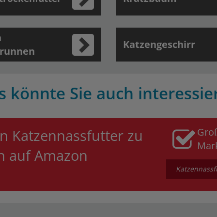
n
Katzengeschirr
brunnen
s könnte Sie auch interessie
Gro
n Katzennassfutter zu
Mar
en auf Amazon
Katzennassfu