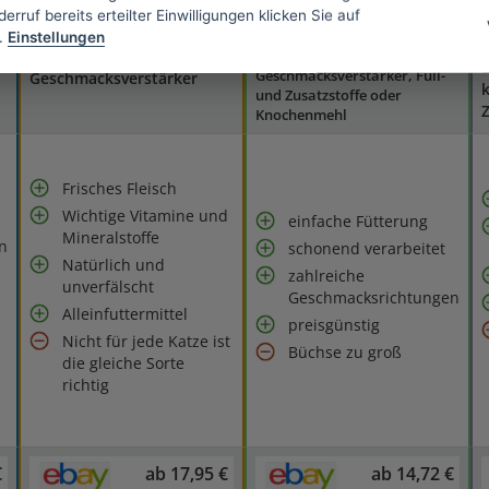
h
Ohne Soja, ohne
erruf bereits erteilter Einwilligungen klicken Sie auf
Ernährungswissenschaftlern
gentechnisch veränderten
und Tierärzten entwickelt,
.
Einstellungen
F
Rohstoffe, keine
Gentechnikfrei, ohne
n
L
Geschmacksverstärker, Füll-
Geschmacksverstärker
k
und Zusatzstoffe oder
Z
Knochenmehl
Frisches Fleisch
Wichtige Vitamine und
einfache Fütterung
Mineralstoffe
n
schonend verarbeitet
Natürlich und
zahlreiche
unverfälscht
Geschmacksrichtungen
Alleinfuttermittel
preisgünstig
Nicht für jede Katze ist
Büchse zu groß
die gleiche Sorte
richtig
€
ab 17,95 €
ab 14,72 €