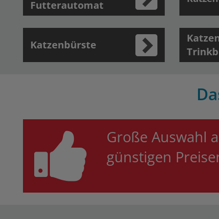
Futterautomat
Katze
Katzenbürste
Trink
Da
Große Auswahl a
günstigen Preis