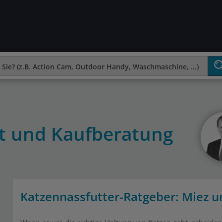
st und Kaufberatung
Katzennassfutter-Ratgeber: Miez un