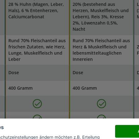
28 % Huhn (Magen, Leber,
20% (bestehend aus
L
Hals), 6 % Entenherzen,
Herzen, Muskelfleisch und
(
Calciumcarbonat
Lebern), Reis 3%, Kresse
M
2%, Löwenzahn 0,5%,
Nacht
Rund 70% Fleischanteil aus
Rund 70% Fleischanteil aus
frischen Zutaten, wie Herz,
Herz & Muskelfleisch und
Lunge, Muskelfleisch und
lebensmitteltauglichen
F
Leber
Innereien
Dose
Dose
400 Gramm
400 Gramm
es
In enger Zusammenarbeit mit
schutzeinstellungen ändern möchten z.B. Erteilung
Katzen-