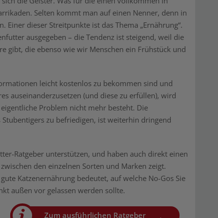
 sich die Geister. Was für die einen vollkommen in
 Barrikaden. Selten kommt man auf einen Nenner, denn in
. Einer dieser Streitpunkte ist das Thema „Ernährung“.
nfutter ausgegeben – die Tendenz ist steigend, weil die
e gibt, die ebenso wie wir Menschen ein Frühstück und
Informationen leicht kostenlos zu bekommen sind und
eres auseinanderzusetzen (und diese zu erfüllen), wird
 eigentliche Problem nicht mehr besteht. Die
Stubentigers zu befriedigen, ist weiterhin dringend
tter-Ratgeber unterstützen, und haben auch direkt einen
e zwischen den einzelnen Sorten und Marken zeigt.
 gute Katzenernährung bedeutet, auf welche No-Gos Sie
kt außen vor gelassen werden sollte.
Zum ausführlichen Ratgeber