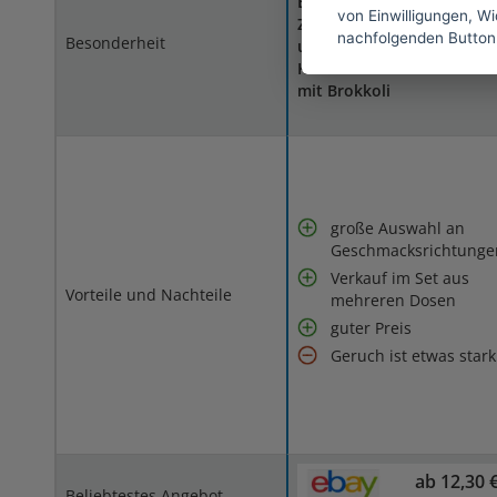
Erhältlich in den Sorten
von Einwilligungen, Wid
Zartes Huhn, Feiner Lachs
nachfolgenden Button
Besonderheit
und Pute, Truthahn und
Kaninchen sowie Truthah
mit Brokkoli
große Auswahl an
Geschmacksrichtunge
Verkauf im Set aus
Vorteile und Nachteile
mehreren Dosen
guter Preis
Geruch ist etwas stark
ab 12,30 
Beliebtestes Angebot