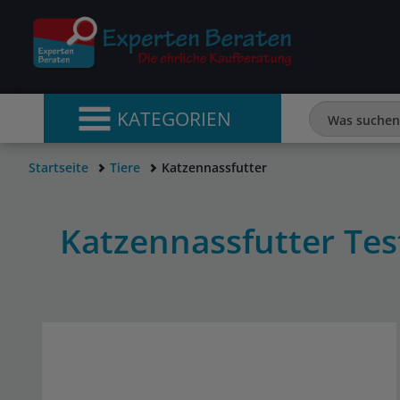
KATEGORIEN
Startseite
Tiere
Katzennassfutter
Katzennassfutter Te