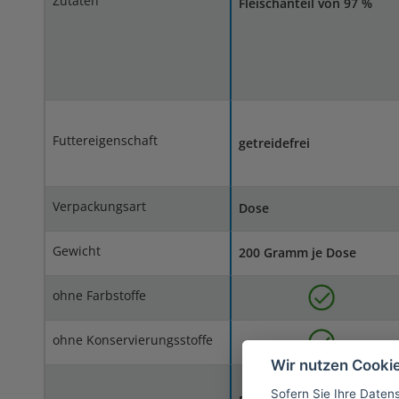
Zutaten
Fleischanteil von 97 %
Futtereigenschaft
getreidefrei
Verpackungsart
Dose
Gewicht
200 Gramm je Dose
ohne Farbstoffe
ohne Konservierungsstoffe
Wir nutzen Cooki
Sofern Sie Ihre Daten