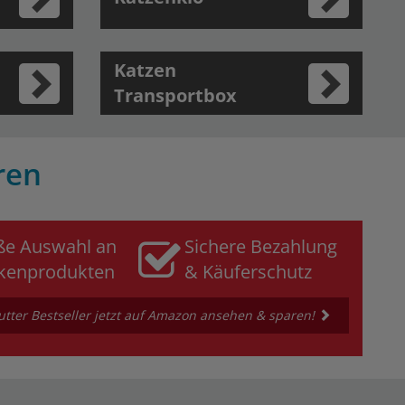
Katzen
Transportbox
ren
ße Auswahl an
Sichere Bezahlung
kenprodukten
& Käuferschutz
tter Bestseller jetzt auf Amazon ansehen & sparen!