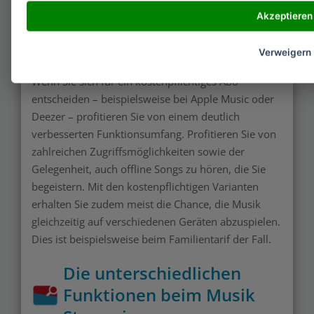
Welche Leistungen bieten
Akzeptieren
die kostenpflichtigen
Tarife?
Verweigern
Wenn Sie sich für ein kostenpflichtiges Abo
entscheiden – beispielsweise bei Apple Music oder
Deezer – profitieren Sie von einem deutlich
verbesserten Funktionsumfang. Profitieren Sie von
zahlreichen Zugriffsmöglichkeiten sowie der
Gelegenheit, auch offline Songs zu hören, die Sie
begeistern. Mit den kostenpflichtigen Varianten
erhalten Sie zudem meist die Chance, die Musik
gleichzeitig auf verschiedenen Geräten abzuspielen.
Dies ist beispielsweise beim Familientarif der Fall.
Die unterschiedlichen
Funktionen beim Musik