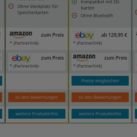
Kompatibel mit SD-
Ohne Steckplatz für
Karten
Speicherkarten
Ohne Bluetooth
€
zum Preis
ab 129,95 €
* (Partnerlink)
* (Partnerlink)
s
zum Preis
zum Preis
* (Partnerlink)
* (Partnerlink)
Preise vergleichen
zu den Bewertungen
zu den Bewertungen
weitere Produktinfos
weitere Produktinfos