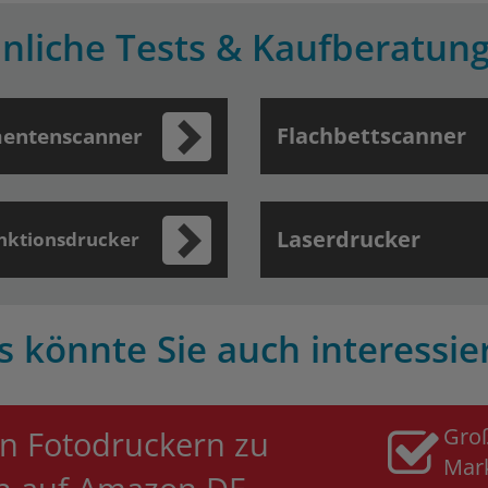
nliche Tests & Kaufberatun
Flachbettscanner
entenscanner
Laserdrucker
nktionsdrucker
s könnte Sie auch interessie
Gro
n Fotodruckern zu
Mar