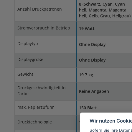
8 (Schwarz, Cyan, Cyan
Anzahl Druckpatronen
hell, Magenta, Magenta
hell, Gelb, Grau, Hellgrau)
Stromverbrauch in Betrieb
19 Watt
Displaytyp
Ohne Display
Displaygröße
Ohne Display
Gewicht
19,7 kg
Druckgeschwindigkeit in
Keine Angaben
Farbe
max. Papierzufuhr
150 Blatt
Wir nutzen Cooki
Drucktechnologie
Tintenstrahldruck
Sofern Sie Ihre Daten