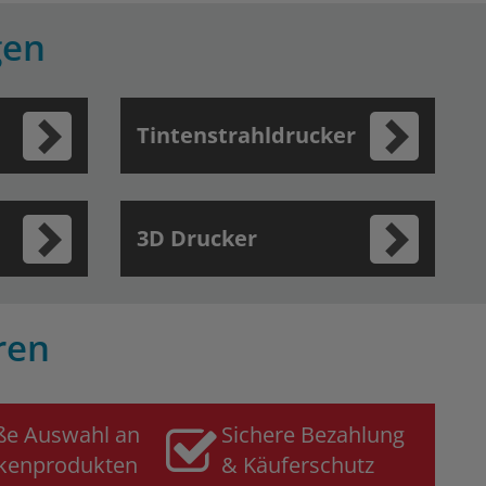
gen
Tintenstrahldrucker
3D Drucker
ren
ße Auswahl an
Sichere Bezahlung
kenprodukten
& Käuferschutz