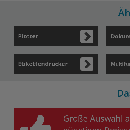
Äh
Plotter
Dokum
Etikettendrucker
Multifu
Da
Große Auswahl a