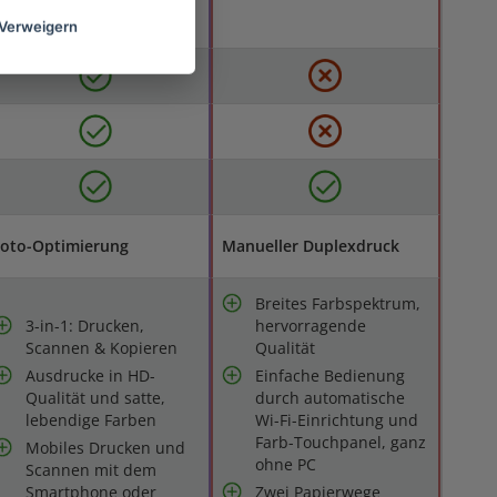
Verweigern
Foto-Optimierung
Manueller Duplexdruck
Breites Farbspektrum,
3-in-1: Drucken,
hervorragende
Scannen & Kopieren
Qualität
Ausdrucke in HD-
Einfache Bedienung
Qualität und satte,
durch automatische
lebendige Farben
Wi-Fi-Einrichtung und
Farb-Touchpanel, ganz
Mobiles Drucken und
ohne PC
Scannen mit dem
Smartphone oder
Zwei Papierwege