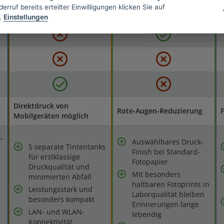
erruf bereits erteilter Einwilligungen klicken Sie auf
.
Einstellungen
Direktdruck von
Rote-Augen-Reduzierung
Mobilgeräten möglich
,
Auswählbares Druck-
5 separate Tintentanks
Finish bei Standard-
für erstklassige
Fotopapier
Druckqualität und
Mit besonders
minimierten Abfall
haltbaren Fotoprints in
Leistungsstark und
Laborqualität bleiben
besonders kompakt
Erinnerungen lange
LAN- und WLAN-
lebendig
Konnektivität