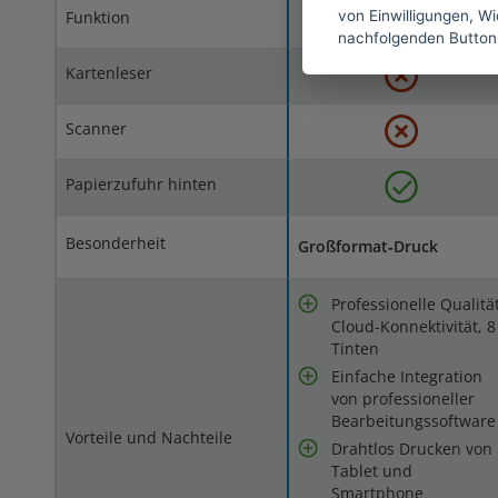
von Einwilligungen, Wid
Funktion
nachfolgenden Button
Kartenleser
Scanner
Papierzufuhr hinten
Besonderheit
Großformat‑Druck
Professionelle Qualität
Cloud-Konnektivität, 8
Tinten
Einfache Integration
von professioneller
Bearbeitungssoftware
Vorteile und Nachteile
Drahtlos Drucken von
Tablet und
Smartphone