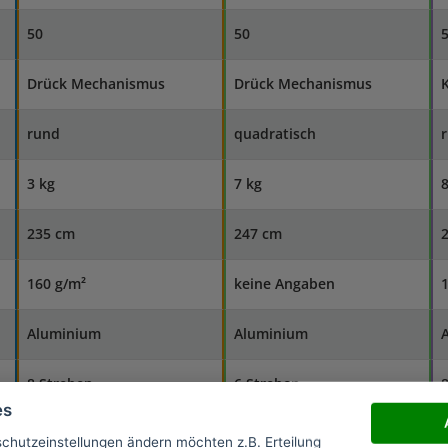
50
50
Drück Mechanismus
Drück Mechanismus
rund
quadratisch
3 kg
7 kg
8
235 cm
247 cm
160 g/m²
keine Angaben
1
Aluminium
Aluminium
8 Streben
6 Streben
8
es
190 cm
203 cm
schutzeinstellungen ändern möchten z.B. Erteilung