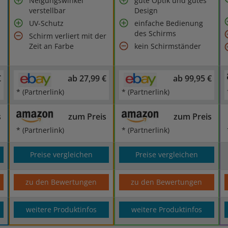
Neigungswinkel
gute Optik und gutes
verstellbar
Design
UV-Schutz
einfache Bedienung
des Schirms
Schirm verliert mit der
Zeit an Farbe
kein Schirmständer
€
ab 27,99 €
ab 99,95 €
* (Partnerlink)
* (Partnerlink)
s
zum Preis
zum Preis
* (Partnerlink)
* (Partnerlink)
Preise vergleichen
Preise vergleichen
zu den Bewertungen
zu den Bewertungen
weitere Produktinfos
weitere Produktinfos