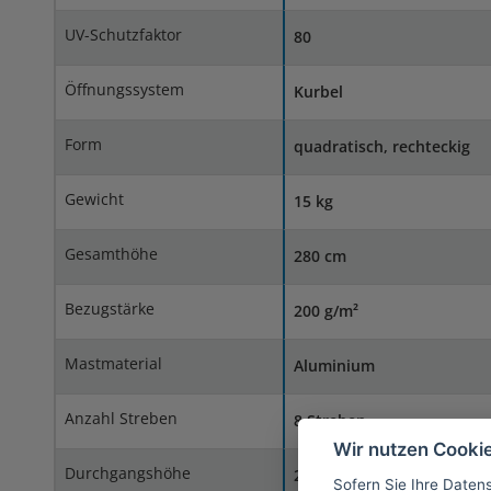
UV-Schutzfaktor
80
Öffnungssystem
Kurbel
Form
quadratisch, rechteckig
Gewicht
15 kg
Gesamthöhe
280 cm
Bezugstärke
200 g/m²
Mastmaterial
Aluminium
Anzahl Streben
8 Streben
Wir nutzen Cooki
Durchgangshöhe
206 cm
Sofern Sie Ihre Daten