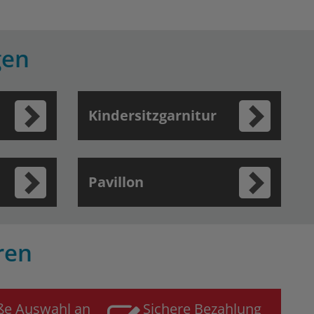
gen
Kindersitzgarnitur
Pavillon
ren
ße Auswahl an
Sichere Bezahlung