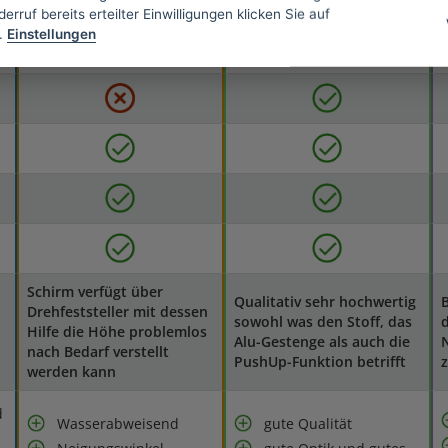
erruf bereits erteilter Einwilligungen klicken Sie auf
.
Einstellungen
Schirm verfügt über
Qualitativ sehr hochwertig
Drehfeststeller mit dessen
sowohl was den Stoff, das
d
Hilfe die Höhe problemlos
Alu-Gestenge als auch die
N
nach Bedarf verstellt
PushUp-Funktion betrifft
werden kann
d
Wasserabweisend
gute Qualität