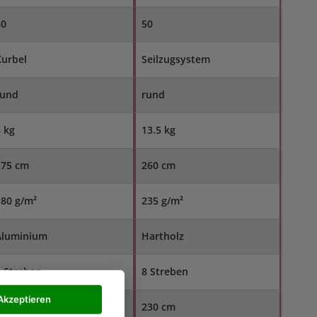
50
50
Kurbel
Seilzugsystem
rund
rund
 kg
13.5 kg
275 cm
260 cm
80 g/m²
235 g/m²
Aluminium
Hartholz
 Streben
8 Streben
Akzeptieren
210 cm
230 cm