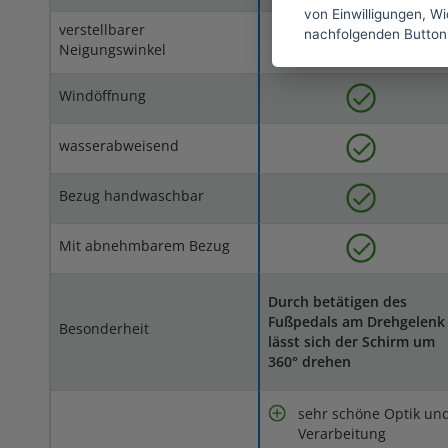
von Einwilligungen, Wid
verstellbarer
nachfolgenden Button
Neigungswinkel
Windöffnung
wasserabweisend
Bezug handwaschbar
Mit abnehmbarem Bezug
Durch betätigen des
Fußpedals am Drehgelenk
Besonderheit
lässt sich der Schirm um
360° drehen
sehr schöne Optik un
Verarbeitung