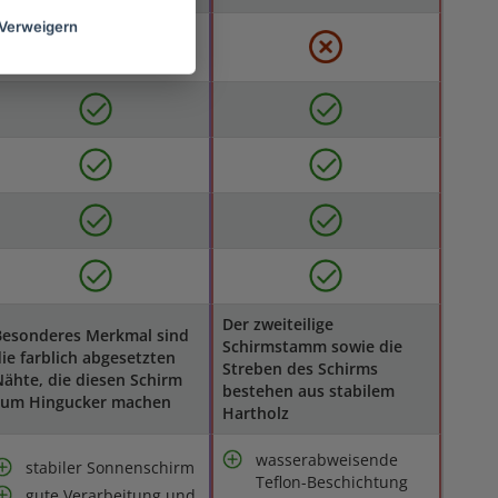
Verweigern
Der zweiteilige
Besonderes Merkmal sind
Schirmstamm sowie die
ie farblich abgesetzten
Streben des Schirms
ähte, die diesen Schirm
bestehen aus stabilem
zum Hingucker machen
Hartholz
wasserabweisende
stabiler Sonnenschirm
Teflon-Beschichtung
gute Verarbeitung und