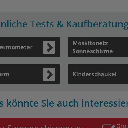
nliche Tests & Kaufberatun
Moskitonetz
hermometer
Sonneschirme
urm
Kinderschaukel
s könnte Sie auch interessie
Gro
an Sonnenschirmen zu