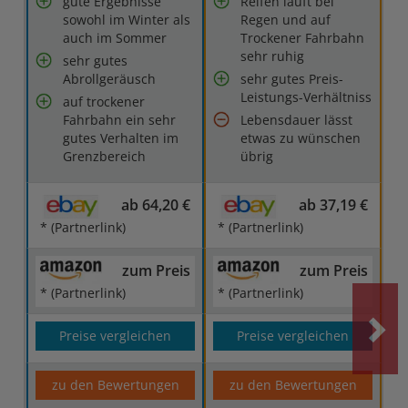
gute Ergebnisse
Reifen läuft bei
sowohl im Winter als
Regen und auf
auch im Sommer
Trockener Fahrbahn
sehr ruhig
sehr gutes
Abrollgeräusch
sehr gutes Preis-
Leistungs-Verhältniss
auf trockener
Fahrbahn ein sehr
Lebensdauer lässt
gutes Verhalten im
etwas zu wünschen
Grenzbereich
übrig
ab 64,20 €
ab 37,19 €
* (Partnerlink)
* (Partnerlink)
zum Preis
zum Preis
* (Partnerlink)
* (Partnerlink)
Preise vergleichen
Preise vergleichen
zu den Bewertungen
zu den Bewertungen