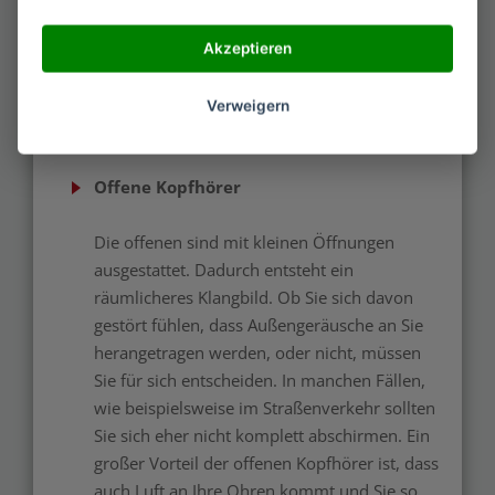
Kopfhörer?
Akzeptieren
Es gibt drei Arten von dieser Kopfhörer, die Ihre
Verweigern
Vor- und Nachteile besitzen. Was genau Sie
unterscheidet? Lesen Sie einfach weiter!
Offene Kopfhörer
Die offenen sind mit kleinen Öffnungen
ausgestattet. Dadurch entsteht ein
räumlicheres Klangbild. Ob Sie sich davon
gestört fühlen, dass Außengeräusche an Sie
herangetragen werden, oder nicht, müssen
Sie für sich entscheiden. In manchen Fällen,
wie beispielsweise im Straßenverkehr sollten
Sie sich eher nicht komplett abschirmen. Ein
großer Vorteil der offenen Kopfhörer ist, dass
auch Luft an Ihre Ohren kommt und Sie so