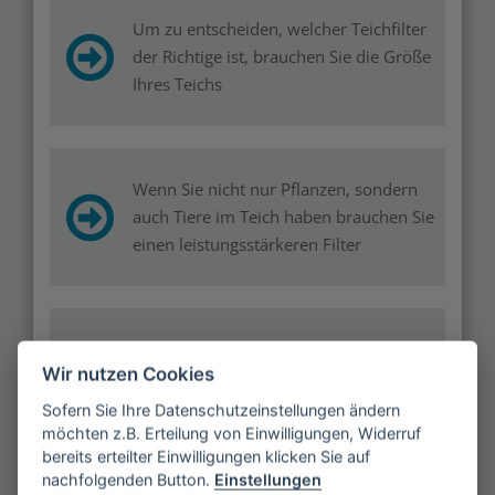
Um zu entscheiden, welcher Teichfilter
der Richtige ist, brauchen Sie die Größe
Ihres Teichs
Wenn Sie nicht nur Pflanzen, sondern
auch Tiere im Teich haben brauchen Sie
einen leistungsstärkeren Filter
Für beste Teichwasserqualität sollten
Wir nutzen Cookies
Sie neben einem guten Teichfilter auch
ein UV-C-Gerät einsetzen
Sofern Sie Ihre Datenschutzeinstellungen ändern
möchten z.B. Erteilung von Einwilligungen, Widerruf
bereits erteilter Einwilligungen klicken Sie auf
nachfolgenden Button.
Einstellungen