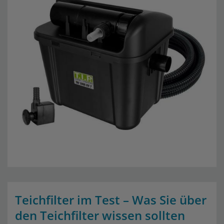
Teichfilter im Test – Was Sie über
den Teichfilter wissen sollten