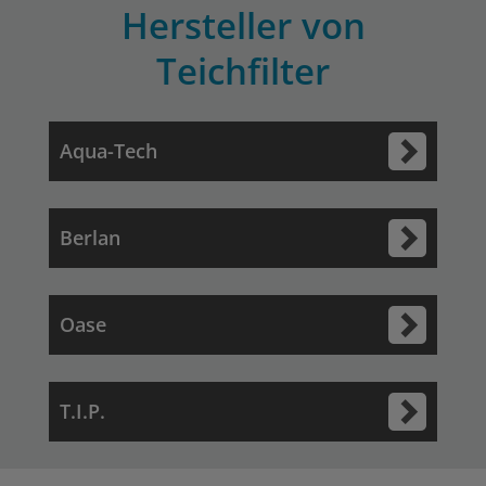
Hersteller von
Teichfilter
Aqua-Tech
Berlan
Oase
T.I.P.