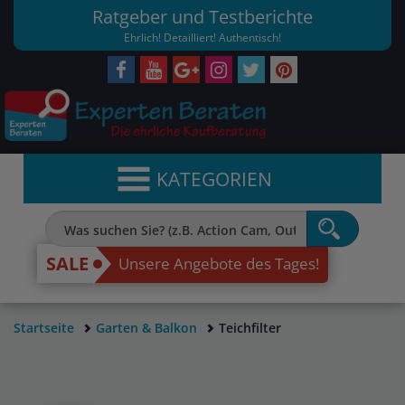
Ratgeber und Testberichte
Ehrlich! Detailliert! Authentisch!
KATEGORIEN
SALE
Unsere Angebote des Tages!
Startseite
Garten & Balkon
Teichfilter