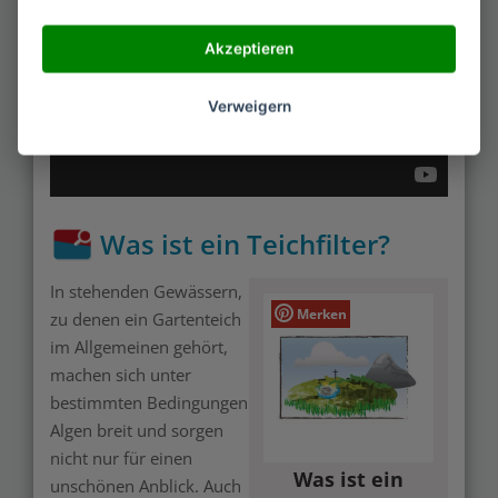
Akzeptieren
Verweigern
Was ist ein Teichfilter?
In stehenden Gewässern,
Merken
zu denen ein Gartenteich
im Allgemeinen gehört,
machen sich unter
bestimmten Bedingungen
Algen breit und sorgen
nicht nur für einen
Was ist ein
unschönen Anblick. Auch