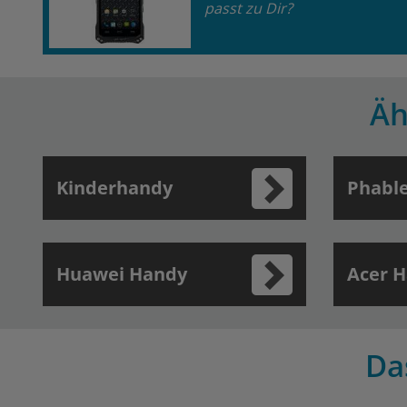
passt zu Dir?
Äh
Kinderhandy
Phabl
Huawei Handy
Acer 
Da