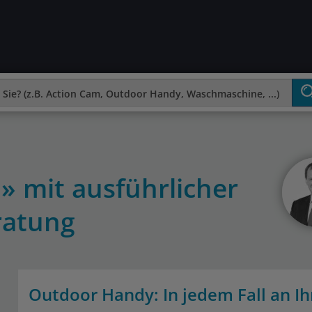
» mit ausführlicher
ratung
Outdoor Handy: In jedem Fall an Ih