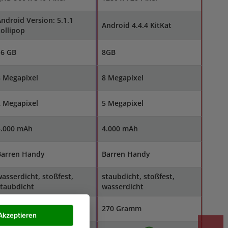
ndroid Version: 5.1.1
Android 4.4.4 KitKat
ollipop
16 GB
8GB
8 Megapixel
8 Megapixel
2 Megapixel
5 Megapixel
3.000 mAh
4.000 mAh
Barren Handy
Barren Handy
asserdicht, stoßfest,
staubdicht, stoßfest,
taubdicht
wasserdicht
185 Gramm
270 Gramm
Akzeptieren