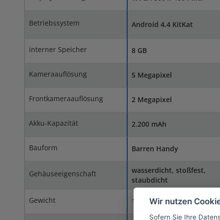
Betriebssystem
Android 4.4 KitKat
interner Speicher
8 GB
Kameraauflösung
5 Megapixel
Frontkameraauflösung
2 Megapixel
Akku-Kapazität
2.200 mAh
Bauform
Barren Handy
wasserdicht, stoßfest,
Gehäuseeigenschaft
staubdicht
Gewicht
Wir nutzen Cooki
154 Gramm
Sofern Sie Ihre Daten