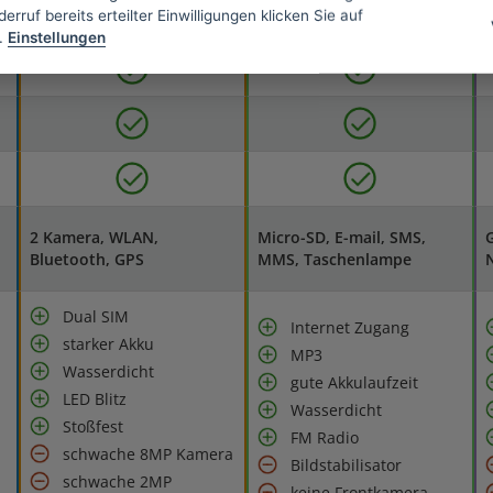
erruf bereits erteilter Einwilligungen klicken Sie auf
.
Einstellungen
2 Kamera, WLAN,
Micro-SD, E-mail, SMS,
G
Bluetooth, GPS
MMS, Taschenlampe
Dual SIM
Internet Zugang
starker Akku
MP3
Wasserdicht
gute Akkulaufzeit
LED Blitz
Wasserdicht
Stoßfest
FM Radio
schwache 8MP Kamera
Bildstabilisator
schwache 2MP
keine Frontkamera