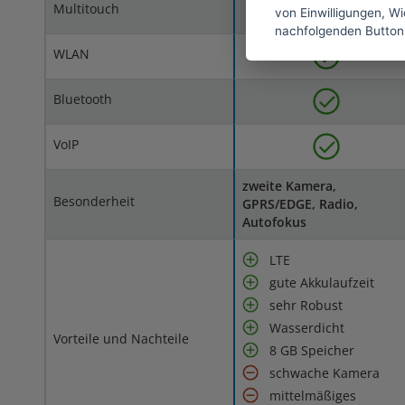
Multitouch
von Einwilligungen, Wid
nachfolgenden Button
WLAN
Bluetooth
VoIP
zweite Kamera,
Besonderheit
GPRS/EDGE, Radio,
Autofokus
LTE
gute Akkulaufzeit
sehr Robust
Wasserdicht
Vorteile und Nachteile
8 GB Speicher
schwache Kamera
mittelmäßiges