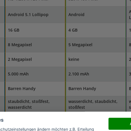
A
Android 5.1 Lollipop
Android
L
16 GB
4 GB
8 Megapixel
5 Megapixel
2 Megapixel
keine
5.000 mAh
2.100 mAh
Barren Handy
Barren Handy
staubdicht, stoßfest,
wasserdicht, staubdicht,
w
wasserdicht
stoßfest
s
es
145 Gramm
160 Gramm
schutzeinstellungen ändern möchten z.B. Erteilung