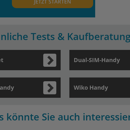
JETZT STARTEN
nliche Tests & Kaufberatun
et
Dual-SIM-Handy
Handy
Wiko Handy
s könnte Sie auch interessie