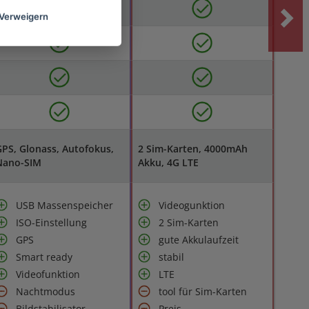
Verweigern
PS, Glonass, Autofokus,
2 Sim-Karten, 4000mAh
Nano-SIM
Akku, 4G LTE
USB Massenspeicher
Videogunktion
ISO-Einstellung
2 Sim-Karten
GPS
gute Akkulaufzeit
Smart ready
stabil
Videofunktion
LTE
Nachtmodus
tool für Sim-Karten
Bildstabilisator
Preis