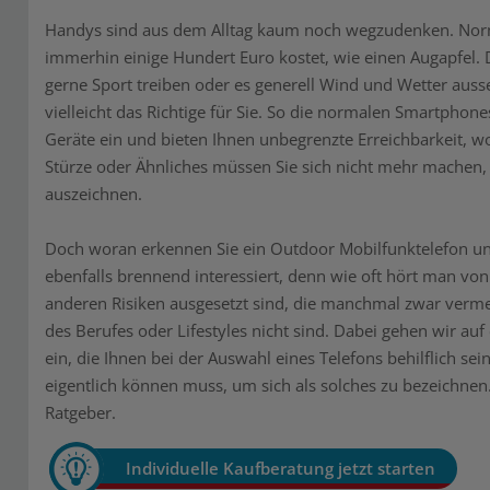
Handys sind aus dem Alltag kaum noch wegzudenken. Norm
immerhin einige Hundert Euro kostet, wie einen Augapfel. 
gerne Sport treiben oder es generell Wind und Wetter aus
vielleicht das Richtige für Sie. So die normalen Smartphon
Geräte ein und bieten Ihnen unbegrenzte Erreichbarkeit, w
Stürze oder Ähnliches müssen Sie sich nicht mehr machen, 
auszeichnen.
Doch woran erkennen Sie ein Outdoor Mobilfunktelefon un
ebenfalls brennend interessiert, denn wie oft hört man von T
anderen Risiken ausgesetzt sind, die manchmal zwar verm
des Berufes oder Lifestyles nicht sind. Dabei gehen wir auf 
ein, die Ihnen bei der Auswahl eines Telefons behilflich se
eigentlich können muss, um sich als solches zu bezeichnen
Ratgeber.
Individuelle Kaufberatung jetzt starten