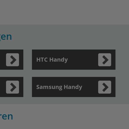
gen
HTC Handy
Samsung Handy
ren