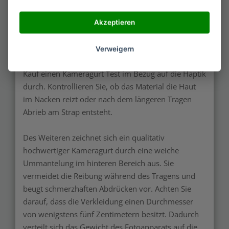
Ihrer Haut anfühlt. In vielen Fällen tragen Sie Ihren
Apparat eine lange Zeit, um auf ein geeignetes
Akzeptieren
Fotomotiv zu warten. Fühlt sich das Produkt
unbequem an, beeinträchtigt der Umstand die
Verweigern
Freude an der Fotografie. Daher führen Sie vor dem
Kauf einen Kameragurt Test im Bezug auf die Haptik
durch. Kontrollieren Sie, ob das Material die Haut
im Nacken reizt oder nach dem längeren Tragen
Abrieb am Strap entsteht.
Des Weiteren zeichnet sich ein qualitativ
hochwertiger Kameragurt durch eine weiche
Ummantelung im hinteren Bereich aus. Sie
vermeidet die Reibung während des Tragens und
beugt schmerzhaften Abdrücken vor. Achten Sie
darauf, dass die Verkleidung einen Durchmesser
von wenigstens fünf Zentimetern besitzt. Dadurch
verteilt sich das Gewicht des Fotoapparats auf die