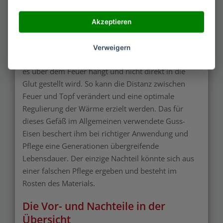
Welche Vorteile hat das Kochen im
Dutch Oven?
Akzeptieren
Für den individuellen Gebrauch lässt sich das Gefäß
Verweigern
mit Hilfe von Ketten in der Höhe verstellen, sofern
es über dem Feuer hängt und nicht direkt in die
Glut gestellt wird. So kann die Distanz zwischen
Feuer und Topf verändert und eine optimale
Regulierung der Wärme erzielt werden. Das für
dieses Gefäß im Allgemeinen verwendete Guss-
Eisen beschert ihm bei richtiger Anwendung und
Pflege eine Generationen übergreifende
Lebensdauer. Der einzige Nachteil könnte sich aus
einer falschen Pflege ergeben und besteht im
Rosten des Materials.
Die Vor- und Nachteile in der
Übersicht