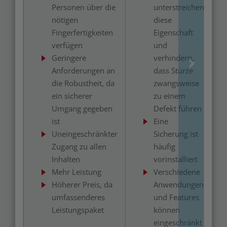
Personen über die
unterstreichen
nötigen
diese
Fingerfertigkeiten
Eigenschaft
verfügen
und
Geringere
verhindern,
Anforderungen an
dass Stürze
die Robustheit, da
zwangsweise
ein sicherer
zu einem
Umgang gegeben
Defekt führen
ist
Eine
Uneingeschränkter
Sicherung ist
Zugang zu allen
häufig
Inhalten
vorinstalliert
Mehr Leistung
Verschiedene
Höherer Preis, da
Anwendungen
umfassenderes
und Features
Leistungspaket
können
eingeschränkt