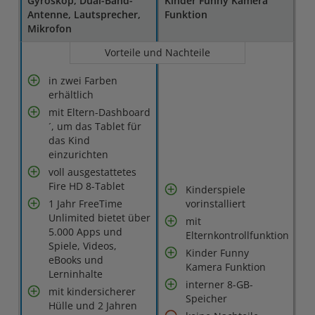
Gyroskop, Dual-Band-
Kinder Funny Kamera
Antenne, Lautsprecher,
Funktion
Mikrofon
Vorteile und Nachteile
in zwei Farben
erhältlich
mit Eltern-Dashboard
´, um das Tablet für
das Kind
einzurichten
voll ausgestattetes
Fire HD 8-Tablet
Kinderspiele
1 Jahr FreeTime
vorinstalliert
Unlimited bietet über
mit
5.000 Apps und
Elternkontrollfunktion
Spiele, Videos,
Kinder Funny
eBooks und
Kamera Funktion
Lerninhalte
interner 8-GB-
mit kindersicherer
Speicher
Hülle und 2 Jahren