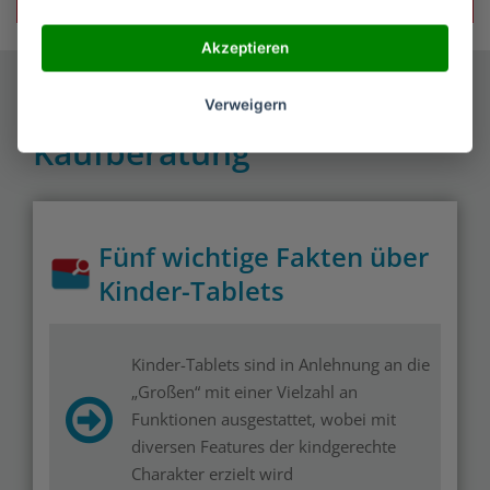
Akzeptieren
Kinder-Tablet
Verweigern
Kaufberatung
Fünf wichtige Fakten über
Kinder-Tablets
Kinder-Tablets sind in Anlehnung an die
„Großen“ mit einer Vielzahl an
Funktionen ausgestattet, wobei mit
diversen Features der kindgerechte
Charakter erzielt wird