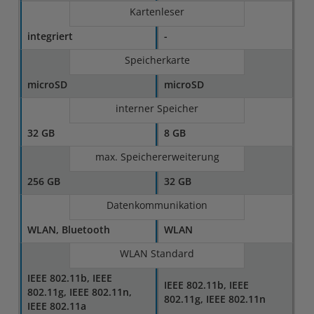
Kartenleser
integriert
-
Speicherkarte
microSD
microSD
interner Speicher
32 GB
8 GB
max. Speichererweiterung
256 GB
32 GB
Datenkommunikation
WLAN, Bluetooth
WLAN
WLAN Standard
IEEE 802.11b, IEEE
IEEE 802.11b, IEEE
802.11g, IEEE 802.11n,
802.11g, IEEE 802.11n
IEEE 802.11a