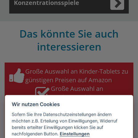
Konzentrationsspiele
Das könnte Sie auch
interessieren
Große Auswahl an Kinder-Tablets zu
günstigen Preisen auf Amazon
Große Auswahl an
Markenprodukten
Wir nutzen Cookies
Sichere Bezahlung
& Käuferschutz
Sofern Sie Ihre Datenschutzeinstellungen ändern
möchten z.B. Erteilung von Einwilligungen, Widerruf
Kinder-Tablet Bestseller jetzt auf Amazon ansehen &
bereits erteilter Einwilligungen klicken Sie auf
sparen!
nachfolgenden Button.
Einstellungen