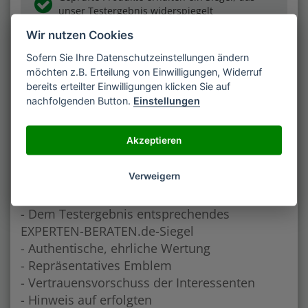
unser Testergebnis widerspiegelt
Wir nutzen Cookies
Sie bekommen ein Marktforschungstool an die
Hand
Sofern Sie Ihre Datenschutzeinstellungen ändern
möchten z.B. Erteilung von Einwilligungen, Widerruf
Wir beantworten alle Fragen unserer Leser
bereits erteilter Einwilligungen klicken Sie auf
Wir kommunizieren über unsere Social-Media-
nachfolgenden Button.
Einstellungen
Kanäle
Akzeptieren
IHRE VORTEILE
Verweigern
- Dem Testergebnis entsprechendes
EXPERTEN-BERATEN.de-Siegel
- Authentische, ehrliche Wertung
- Repräsentatives Emblem
- Vertrauensvorschuss der Interessenten
- Hinweis auf erfolgten