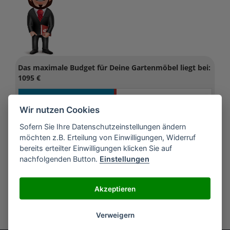
Das maximale Budget für Deine Gartenmöbel liegt bei:
1095
€
Wir nutzen Cookies
260 €
1930 €
Sofern Sie Ihre Datenschutzeinstellungen ändern
möchten z.B. Erteilung von Einwilligungen, Widerruf
bereits erteilter Einwilligungen klicken Sie auf
nachfolgenden Button.
Einstellungen
Akzeptieren
zurück
weiter
Verweigern