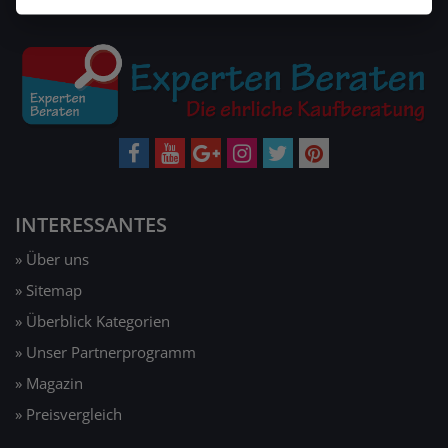
INTERESSANTES
» Über uns
» Sitemap
» Überblick Kategorien
» Unser Partnerprogramm
» Magazin
» Preisvergleich