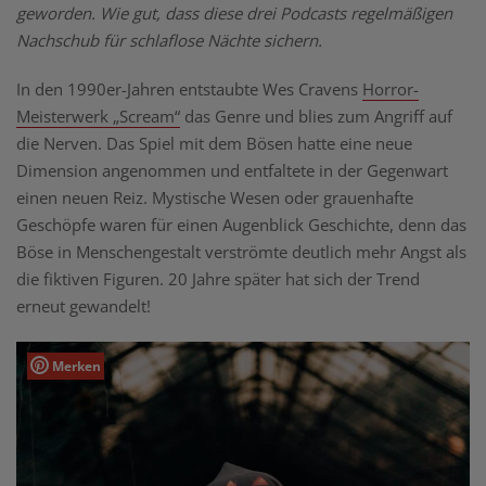
geworden. Wie gut, dass diese drei Podcasts regelmäßigen
Nachschub für schlaflose Nächte sichern.
In den 1990er-Jahren entstaubte Wes Cravens
Horror-
Meisterwerk „Scream“
das Genre und blies zum Angriff auf
die Nerven. Das Spiel mit dem Bösen hatte eine neue
Dimension angenommen und entfaltete in der Gegenwart
einen neuen Reiz. Mystische Wesen oder grauenhafte
Geschöpfe waren für einen Augenblick Geschichte, denn das
Böse in Menschengestalt verströmte deutlich mehr Angst als
die fiktiven Figuren. 20 Jahre später hat sich der Trend
erneut gewandelt!
Merken