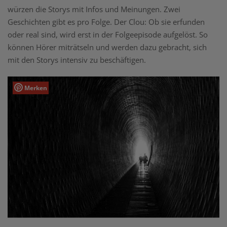
würzen die Storys mit Infos und Meinungen. Zwei
Geschichten gibt es pro Folge. Der Clou: Ob sie erfunden
oder real sind, wird erst in der Folgeepisode aufgelöst. So
können Hörer miträtseln und werden dazu gebracht, sich
mit den Storys intensiv zu beschäftigen.
Merken