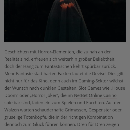
Geschichten mit Horror-Elementen, die zu nah an der
Realität sind, erfreuen sich weiterhin großer Beliebtheit,
doch der Hang zum Fantastischen kehrt spürbar zurück.
Mehr Fantasie statt harten Fakten lautet die Devise! Dies gilt
nicht nur für das Kino, denn auch im Gaming-Sektor wächst
der Wunsch nach dunklen Gestalten. Slot Games wie „House
Doom“ oder „Horror Joker“, die im
NetBet Online Casino
spielbar sind, laden ein zum Spielen und Fürchten. Auf den
Walzen warten schauderhafte Grimassen, Gespenster oder
gruselige Totenköpfe, die in der richtigen Kombination
dennoch zum Glück führen können. Dreh für Dreh zeigen