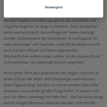
der Elbe und die Außenalster als beliebter Angeltreffpunkt zu
Verweigern
erreichen, genügt oft ein Fahrrad.
Mit dem Angeln vom Ufer aus, gilt es, die Passanten und
mögliche Begleiter im Auge zu behalten. Beim Auswerfen
sollte niemand durch „herumfliegende“ Haken belästigt
werden. Insbesondere die Außenalster ist Ausflugsziel für
viele Hamburger und Touristen, weshalb Sie diese Vorsicht
auch auf dem Wasser und beim sogenannten
Brückenfischen walten lassen sollten. Ist die „Auswurfzone“
nicht einsehbar, ist unbedingt Vorsicht angeraten.
Nicht selten führt die Leidenschaft den Angler nicht nur zu
einem Ziel an der Alster. Viele Petrijünger unternehmen
einen Tagesausflug, bei dem sie immer wieder neue Ziele
ansteuern und auf den großen Fang hoffen. In diesem Fall –
und vor allem unterwegs mit dem Rad – darf die Ausrüstung
auf ein nötiges Minimum reduziert werden. Eine mit der