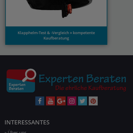
INTERESSANTES
» Über uns
» Sitemap
» Überblick Kategorien
» Unser Partnerprogramm
» Magazin
» Preisvergleich
WICHTIGES
» Impressum
» Teilnahmebedingungen