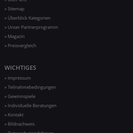
» Gewinnspiele
» Individuelle Beratungen
» Kontakt
» Bildnachweis
» Datenschutzrichtlinien
Tagesangebote
bequem per E-Mail erhalten und
keine Schnäppchen mehr verpassen
Copyright © Experten Beraten. Alle Rechte vorbehalten.
Für die Richtigkeit der Preis-und Produktdaten der Shoppartner
übernehmen wir keine Haftung.
Die mit Sternchen "* (Partnerlink)" gekennzeichneten Links sind
Provisions-Links, auch Affiliate-Links genannt. Wenn Sie auf