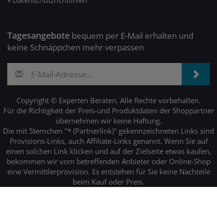
einen solchen Link klicken und auf der Zielseite etwas kaufen,
bekommen wir vom betreffenden Anbieter oder Online-Shop
eine Vermittlerprovision. Es entstehen für Sie keine Nachteile
beim Kauf oder Preis.