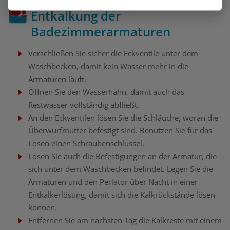
Entkalkung der
Badezimmerarmaturen
Verschließen Sie sicher die Eckventile unter dem
Waschbecken, damit kein Wasser mehr in die
Armaturen läuft.
Öffnen Sie den Wasserhahn, damit auch das
Restwasser vollständig abfließt.
An den Eckventilen lösen Sie die Schläuche, woran die
Überwurfmutter befestigt sind. Benutzen Sie für das
Lösen einen Schraubenschlüssel.
Lösen Sie auch die Befestigungen an der Armatur, die
sich unter dem Waschbecken befindet. Legen Sie die
Armaturen und den Perlator über Nacht in einer
Entkalkerlösung, damit sich die Kalkrückstände lösen
können.
Entfernen Sie am nächsten Tag die Kalkreste mit einem