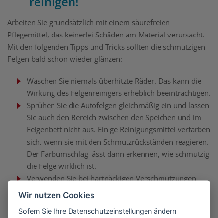
reinigen!
Arbeiten Sie grundsätzlich mit einem säurefreien
Pflegemittel, das keinerlei Schäden am Material verursacht.
Mit den folgenden Tipps und Tricks sollten die schmutzigen
Felgen bald schon wieder glänzen:
Waschen Sie niemals überhitzte Räder. Das kann die
Wirkung des Felgenreinigers erheblich beeinträchtigen.
Sprühen Sie die Autofelgen gleichmäßig ein und lassen
Sie auch den Bereich zwischen den Speichen und im
Felgenbett nicht aus. Einige Reinigungsmittel verfärben
sich, wenn sie mit den Schmutzrückständen reagieren.
Der Farbumschlag lässt dann erkennen, wie schmutzig
die Felge wirklich ist.
Verwenden Sie bei hartnäckigen Verschmutzungen
zusätzlich eine Felgenbürste und arbeiten Sie gründlich
Wir nutzen Cookies
nach. Tabu sind raue Scheuerschwämme. Sie können
Sofern Sie Ihre Datenschutzeinstellungen ändern
unschöne Kratzer auf dem Material hinterlassen.