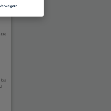
Verweigern
ür
asse
 bis
ch