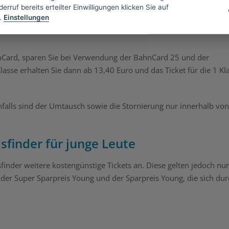
erruf bereits erteilter Einwilligungen klicken Sie auf
.
Einstellungen
das Ticket für die 2. Klasse bereits ab 17,90 Euro und ein Ticket f
hnCard, sparen Sie bei Verwendung der BahnCard 25 und der
Klasse erhalten Sie dann ab 13,40 Euro und das Ticket für die 1 Kl
enfalls sind der Umtausch sowie die Stornierung nur innerhalb von
sfinder für junge Leute
sfinder weitere kostengünstige Tickets an. Diese gelten jedoch nur
 der Super Sparpreis Young und der Sparpreis Young, die sich dur