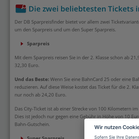
Die zwei beliebtesten Tickets 
Der DB Sparpreisfinder bietet vor allem zwei Ticketvariante
um den Sparpreis und um den Super Sparpreis.
Sparpreis
Mit dem Sparpreis reisen Sie in der 2. Klasse schon ab 21,9
32,30 Euro.
Und das Beste:
Wenn Sie eine BahnCard 25 oder eine Ba
reduzieren. Auf diese Weise kostet das Ticket für die 2. Kl
nur noch ab 24,20 Euro.
Das City-Ticket ist ab einer Strecke von 100 Kilometern i
Dies ist jedoch nur gegen eine Gebühr in Höhe von 10 Eu
Bahn-Gutschein.
Wir nutzen Cooki
Sofern Sie Ihre Daten
Super Sparpreis