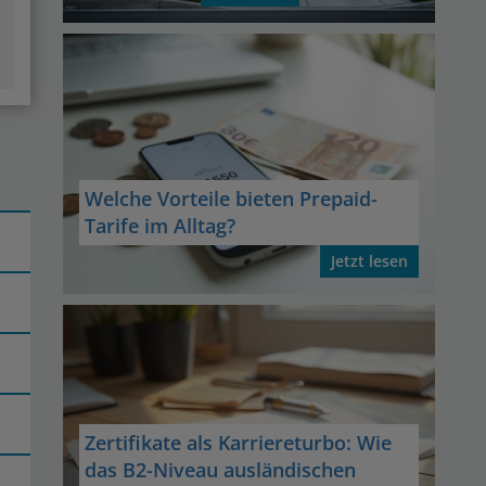
Welche Vorteile bieten Prepaid-
Tarife im Alltag?
Jetzt lesen
Zertifikate als Karriereturbo: Wie
das B2-Niveau ausländischen