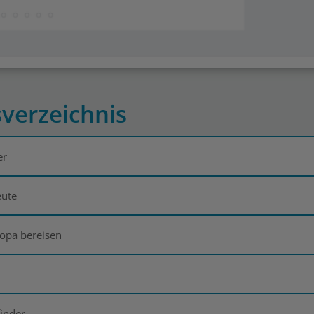
sverzeichnis
er
eute
ropa bereisen
finder