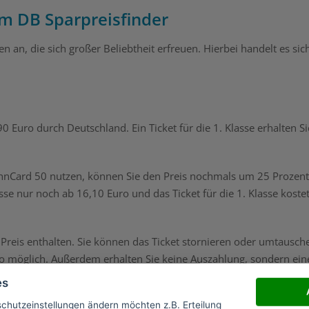
im DB Sparpreisfinder
n an, die sich großer Beliebtheit erfreuen. Hierbei handelt es sic
0 Euro durch Deutschland. Ein Ticket für die 1. Klasse erhalten Si
hnCard 50 nutzen, können Sie den Preis nochmals um 25 Prozent
asse nur noch ab 16,10 Euro und das Ticket für die 1. Klasse koste
m Preis enthalten. Sie können das Ticket stornieren oder umtausch
ro möglich. Außerdem erhalten Sie keine Auszahlung, sondern ein
es
schutzeinstellungen ändern möchten z.B. Erteilung