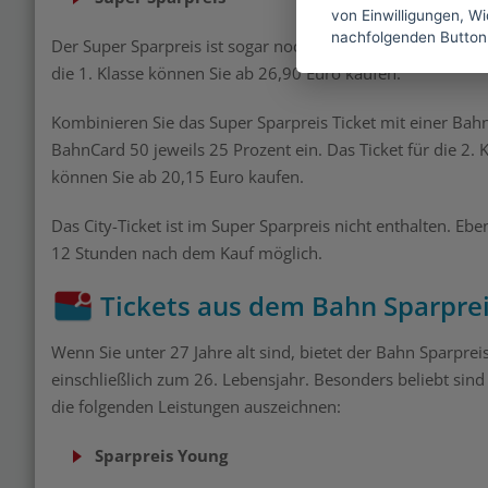
von Einwilligungen, Wid
nachfolgenden Button
Der Super Sparpreis ist sogar noch günstiger. Sie erhalten 
die 1. Klasse können Sie ab 26,90 Euro kaufen.
Kombinieren Sie das Super Sparpreis Ticket mit einer Ba
BahnCard 50 jeweils 25 Prozent ein. Das Ticket für die 2. 
können Sie ab 20,15 Euro kaufen.
Das City-Ticket ist im Super Sparpreis nicht enthalten. Eb
12 Stunden nach dem Kauf möglich.
Tickets aus dem Bahn Sparprei
Wenn Sie unter 27 Jahre alt sind, bietet der Bahn Sparprei
einschließlich zum 26. Lebensjahr. Besonders beliebt sind
die folgenden Leistungen auszeichnen:
Sparpreis Young