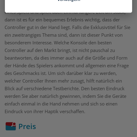
die Spiele zu steuern. Ist man nun vertieft in die Geschichte
eines Spiels und spielt auch einmal längere Zeit am Stück,
dann ist es für ein bequemes Erlebnis wichtig, dass der
Controller gut in der Hand liegt. Falls die Exklusivtitel für Sie
ein zweitrangiges Thema sind, dann ist dieser Punkt von
besonderem Interesse. Welche Konsole den besten
Controller auf den Markt bringt, ist nicht pauschal zu
beantworten, da dies immer auch auf die Größe und Form
der Hände des Spielers ankommt und allgemein eine Frage
des Geschmacks ist. Um sich darüber klar zu werden,
welcher Controller Ihnen mehr zusagt, hilft natürlich ein
Blick auf verschiedene Testberichte. Den besten Eindruck
werden Sie aber natürlich gewinnen, indem Sie die Geräte
einfach einmal in die Hand nehmen und sich so einen
Eindruck von ihrer Haptik verschaffen.
Preis