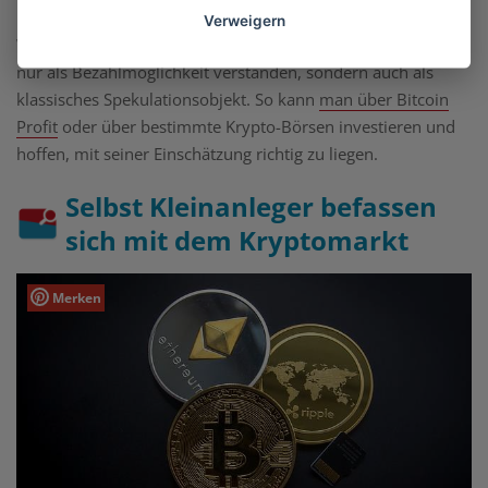
Verweigern
Wie bereits erwähnt, werden Kryptowährungen aber nicht
nur als Bezahlmöglichkeit verstanden, sondern auch als
klassisches Spekulationsobjekt. So kann
man über Bitcoin
Profit
oder über bestimmte Krypto-Börsen investieren und
hoffen, mit seiner Einschätzung richtig zu liegen.
Selbst Kleinanleger befassen
sich mit dem Kryptomarkt
Merken