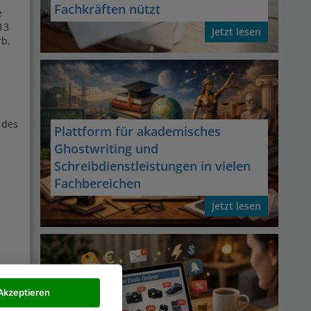
Fachkräften nützt
e
13
Jetzt lesen
rb.
 des
Plattform für akademisches
Ghostwriting und
Schreibdienstleistungen in vielen
Fachbereichen
Jetzt lesen
Akzeptieren