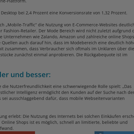
ne-Plattform.
esktop bei 2,4 Prozent eine Konversionsrate von 1,32 Prozent.
ch „Mobile-Traffic“ die Nutzung von E-Commerce-Websites deutlic
für Fashion-Retailer. Der Mode Bereich wird nicht zuletzt aufgrund 
ße Unternehmen wie Zalando, Amazon und zahlreiche online Shop
ge Quellen auch darauf hin, dass im Modebereich eine deutlich höh
it zusammen, dass Verbraucher sich oftmals im Unklaren über di
stücke zunächst einmal anprobieren. Die Rückgabequote ist im
ler und besser:
 die Nutzerfreundlichkeit eine schwerwiegende Rolle spielt: „Das
tlicher Intelligenz ermöglicht den Kunden auf der Suche nach de
es sei ausschlaggebend dafür, dass mobile Webseitenvarianten
 erlebt: Die Nutzung des Internets bei solchen Einkäufen ersch
Online Shops ist es möglich, schnell an limitierte, beliebte und
ufwand.