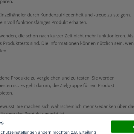
sparen.
inzelhändler durch Kundenzufriedenheit und -treue zu steigern.
ein voll funktionsfähiges Produkt erhalten.
wenden, die schon nach kurzer Zeit nicht mehr funktionieren. Als
as Produkttests sind. Die Informationen können nützlich sein, we
sten.
dene Produkte zu vergleichen und zu testen. Sie werden
sten ist. Es geht darum, die Zielgruppe für ein Produkt
bieten.
t bewusst. Sie machen sich wahrscheinlich mehr Gedanken über da
 für wen das Produkt gedacht ist.
es
testet wird, muss es bestimmte Kriterien erfüllen. Es darf keine
schutzeinstellungen ändern möchten z.B. Erteilung