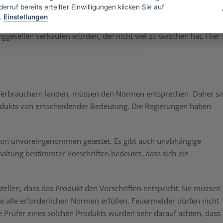
 damit es keine scharfen Kanten hat, und so weiter.
erruf bereits erteilter Einwilligungen klicken Sie auf
.
Einstellungen
g sein und eine große Ladung bewältigen können. Eine solche
nggesellen verkaufen würden, der nicht viel zu waschen hat. Hier 
n Verbrauchern landen, müssen den Normen entsprechen. Daher si
Produkts von entscheidender Bedeutung. Die Regierungen haben
ion unvoreingenommen getestet. Es gibt auch unabhängige
haltung bestimmter Vorschriften bedeutet, dass sich ein
llen, dass das Produkt den Vorschriften entspricht. Sie müssen
e alle erforderlichen Normen erfüllen. Feuermelder dürfen nicht
ie Prüfer eines solchen Produkts würden sehr darauf achten, dass