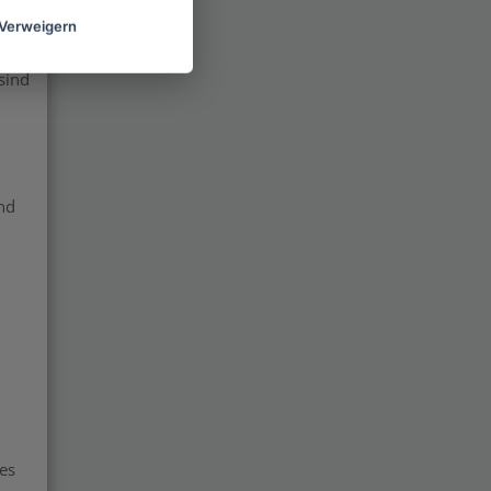
Verweigern
sind
nd
 es