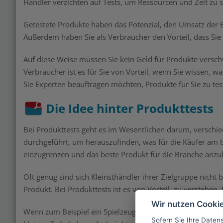
Händler verzichten auf Tests, um Ressourcen und Zeit zu 
Getestete Produkte haben das Potenzial, den Umsatz der E
Außerdem haben Sie als Verbraucher den Vorteil, dass Sie 
Auf diese Weise müssen Sie kein Geld für Produkte versch
Verbraucher ist es für Sie von Vorteil, wenn Sie wissen, w
Sie Experten beauftragen möchten, Produkte für Sie zu te
Die Idee hinter Produkttests
Bei Produkttests geht es im Wesentlichen darum, verschie
durchgeführt, um herauszufinden, was für die Käufer am be
einzugrenzen und das beste Produkt für die Branche anzu
Oft genug sind sich Kleinsthändler ihrer Zielgruppe nich
Produkt. Bei Produkttests ist es von Vorteil, zu verstehen,
Wir nutzen Cooki
Wenn zum Beispiel ein Spielzeug für ein 2-jähriges Kind ge
Sofern Sie Ihre Daten