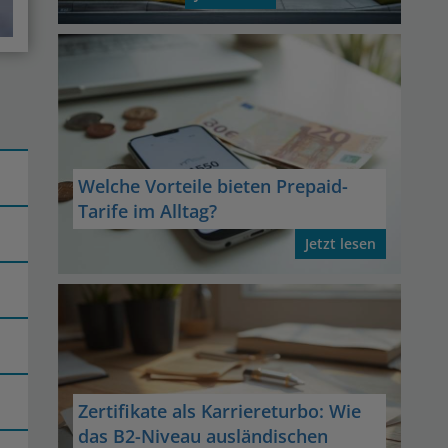
Welche Vorteile bieten Prepaid-
Tarife im Alltag?
Jetzt lesen
Zertifikate als Karriereturbo: Wie
das B2-Niveau ausländischen