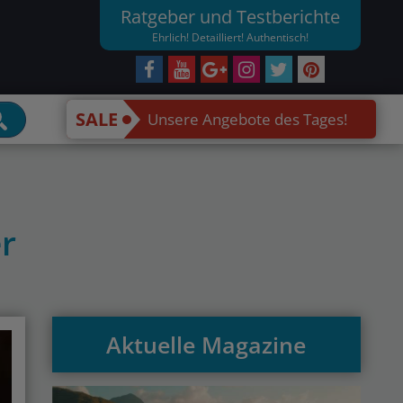
Ratgeber und Testberichte
Ehrlich! Detailliert! Authentisch!
SALE
Unsere Angebote des Tages!
r
Aktuelle Magazine