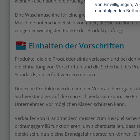
kleinen Teile haben, die brüchig sind. Es muss stabil sein,
von Einwilligungen, Wid
nachfolgenden Button
Eine Waschmaschine für eine große Familie muss langlebi
Maschine unterscheidet sich von einer, die Sie an einen Ju
einige der wichtigsten Punkte der Produktprüfung:
Einhalten der Vorschriften
Produkte, die die Produktionslinie verlassen und bei de
die Einhaltung von Vorschriften und die Sicherheit des 
Standards, die erfüllt werden müssen.
Deutsche Produkte werden von der Verbraucherorganisat
Sachverständige, auf die man sich verlassen kann. Die Ein
Unternehmen vor möglichen Klagen schützen kann.
Verkäufer von Brandmeldern müssen zum Beispiel sicherste
ordnungsgemäß funktionieren, um sicherzustellen, dass si
defekt sein, da sie eine Brandgefahr darstellen können. D