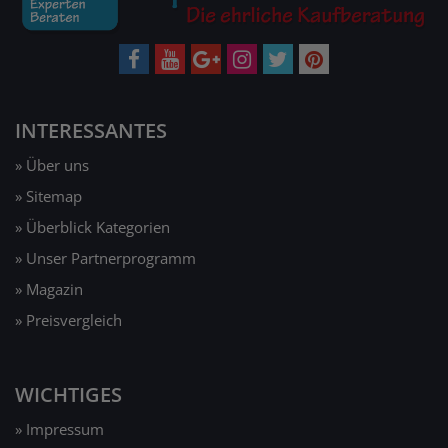
INTERESSANTES
» Über uns
» Sitemap
» Überblick Kategorien
» Unser Partnerprogramm
» Magazin
» Preisvergleich
WICHTIGES
» Impressum