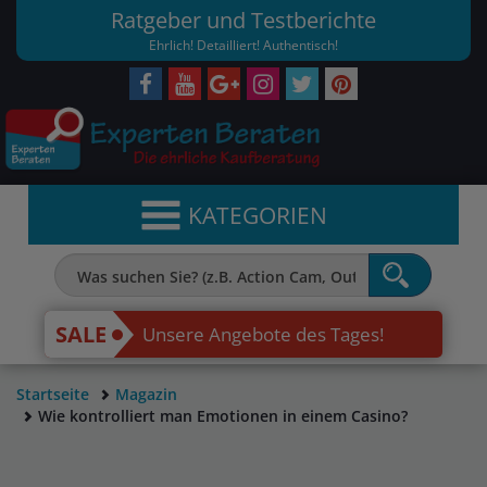
Ratgeber und Testberichte
Ehrlich! Detailliert! Authentisch!
KATEGORIEN
SALE
Unsere Angebote des Tages!
Startseite
Magazin
Wie kontrolliert man Emotionen in einem Casino?