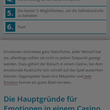
5.
Die besten 5 Möglichkeiten, um die Selbstkontrolle
zu behalten
6.
Fazit
Emotionen sind etwas ganz Natürliches. Jeder Mensch hat
sie, allerdings sollten sie nicht zu jedem Zeitpunkt gezeigt
werden. Dazu gehört der Besuch in einem Casino, bei dem
emotionale Ausbrüche sich schnell auf das Spiel auswirken
können. Gegenspieler lesen ihre Mitspieler und
jede
Emotion
könnte ein gutes Blatt verraten.
Die Hauptgründe für
Emotionen in einem Casino