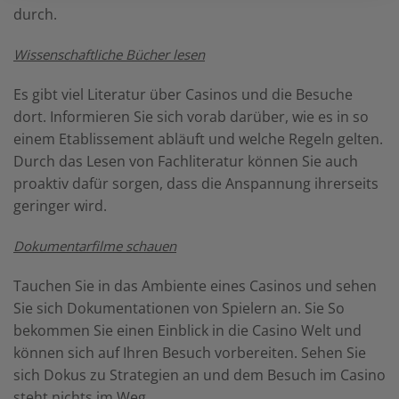
durch.
Wissenschaftliche Bücher lesen
Es gibt viel Literatur über Casinos und die Besuche
dort. Informieren Sie sich vorab darüber, wie es in so
einem Etablissement abläuft und welche Regeln gelten.
Durch das Lesen von Fachliteratur können Sie auch
proaktiv dafür sorgen, dass die Anspannung ihrerseits
geringer wird.
Dokumentarfilme schauen
Tauchen Sie in das Ambiente eines Casinos und sehen
Sie sich Dokumentationen von Spielern an. Sie So
bekommen Sie einen Einblick in die Casino Welt und
können sich auf Ihren Besuch vorbereiten. Sehen Sie
sich Dokus zu Strategien an und dem Besuch im Casino
steht nichts im Weg.