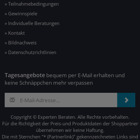
» Teilnahmebedingungen
» Gewinnspiele
» Individuelle Beratungen
» Kontakt
» Bildnachweis
» Datenschutzrichtlinien
Tagesangebote
bequem per E-Mail erhalten und
keine Schnäppchen mehr verpassen
Copyright © Experten Beraten. Alle Rechte vorbehalten.
Für die Richtigkeit der Preis-und Produktdaten der Shoppartner
übernehmen wir keine Haftung.
Die mit Sternchen "* (Partnerlink)" gekennzeichneten Links sind